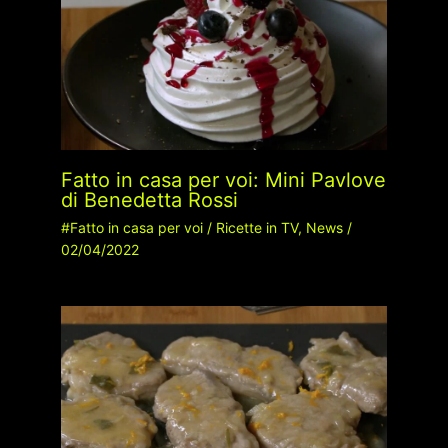
Fatto in casa per voi: Mini Pavlove
di Benedetta Rossi
#Fatto in casa per voi
/
Ricette in TV
,
News
/
02/04/2022