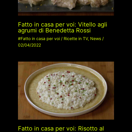
Fatto in casa per voi: Vitello agli
agrumi di Benedetta Rossi
#Fatto in casa per voi
/
Ricette in TV
,
News
/
02/04/2022
Fatto in casa per voi: Risotto al