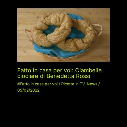
Fatto in casa per voi: Ciambelle
ciociare di Benedetta Rossi
#Fatto in casa per voi
/
Ricette in TV
,
News
/
05/02/2022