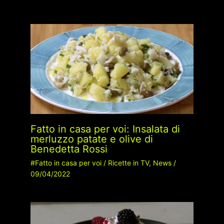
Fatto in casa per voi: Insalata di
merluzzo patate e olive di
Benedetta Rossi
#Fatto in casa per voi
/
Ricette in TV
,
News
/
09/04/2022