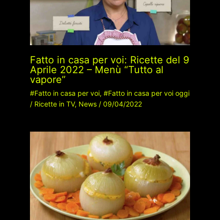
Fatto in casa per voi: Ricette del 9
Aprile 2022 – Menù “Tutto al
vapore”
#Fatto in casa per voi
,
#Fatto in casa per voi oggi
/
Ricette in TV
,
News
/
09/04/2022