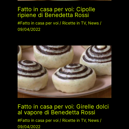
Fatto in casa per voi: Cipolle
ripiene di Benedetta Rossi
#Fatto in casa per voi
/
Ricette in TV
,
News
/
09/04/2022
Fatto in casa per voi: Girelle dolci
al vapore di Benedetta Rossi
#Fatto in casa per voi
/
Ricette in TV
,
News
/
09/04/2022