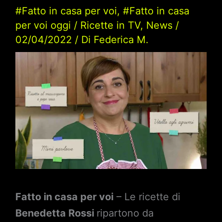
#Fatto in casa per voi
,
#Fatto in casa
per voi oggi
/
Ricette in TV
,
News
/
02/04/2022
/ Di
Federica M.
Fatto in casa per voi
– Le ricette di
Benedetta Rossi
ripartono da