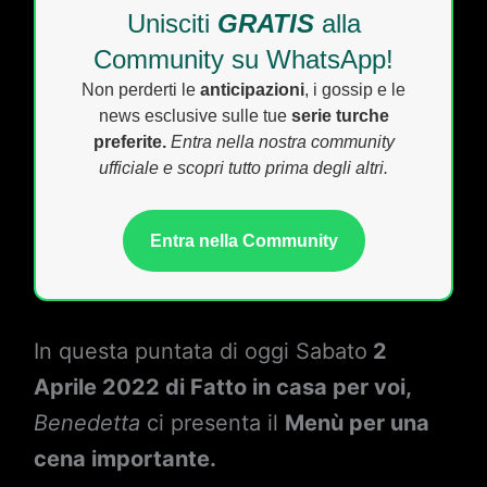
Unisciti
GRATIS
alla
Community su WhatsApp!
Non perderti le
anticipazioni
, i gossip e le
news esclusive sulle tue
serie turche
preferite.
Entra nella nostra community
ufficiale e scopri tutto prima degli altri.
Entra nella Community
In questa puntata di oggi Sabato
2
Aprile 2022 di Fatto in casa per voi,
Benedetta
ci presenta il
Menù per una
cena importante.