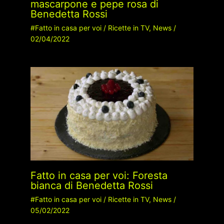
mascarpone e pepe rosa di
Benedetta Rossi
#Fatto in casa per voi
/
Ricette in TV
,
News
/
02/04/2022
Fatto in casa per voi: Foresta
bianca di Benedetta Rossi
#Fatto in casa per voi
/
Ricette in TV
,
News
/
05/02/2022