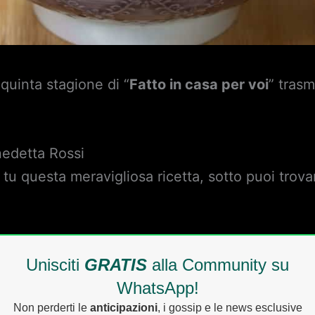
quinta stagione di “
Fatto in casa per voi
” tras
edetta Rossi
tu questa meravigliosa ricetta, sotto puoi trov
Unisciti
GRATIS
alla Community su
WhatsApp!
Non perderti le
anticipazioni
, i gossip e le news esclusive