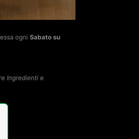
messa ogni
Sabato su
are
Ingredienti
e