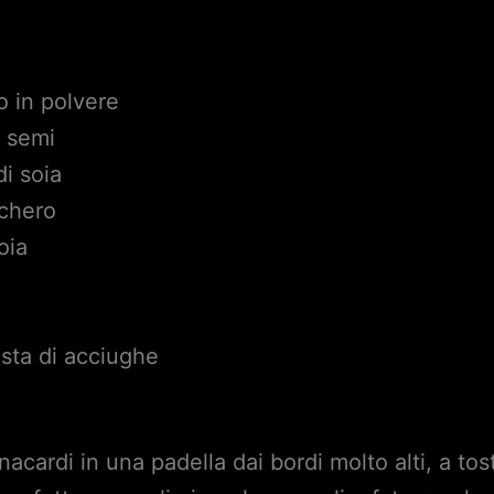
o in polvere
i semi
di soia
cchero
oia
asta di acciughe
acardi in una padella dai bordi molto alti, a tost