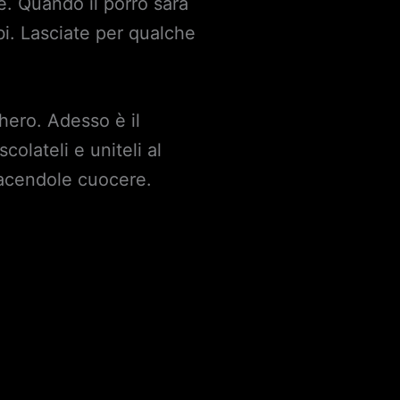
re. Quando il porro sarà
bi. Lasciate per qualche
hero. Adesso è il
olateli e uniteli al
 facendole cuocere.