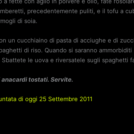
o a fette con aglio in polvere e olio, fate rosola
mberetti, precedentemente puliti, e il tofu a cu
mogli di soia.
n un cucchiaino di pasta di acciughe e di zucc
ghetti di riso. Quando si saranno ammorbiditi sc
 Sbattete le uova e riversatele sugli spaghetti
i anacardi tostati. Servite.
 puntata di oggi 25 Settembre 2011