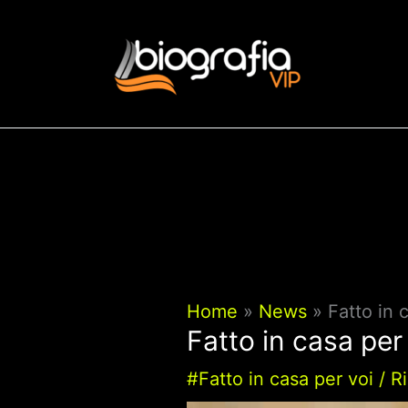
Vai
al
contenuto
Home
News
Fatto in 
Fatto in casa per
#Fatto in casa per voi
/
R