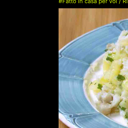
#Fatto in casa per voi
/
R