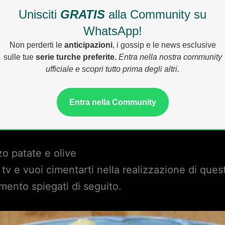
Unisciti
GRATIS
alla Community su
WhatsApp!
Non perderti le
anticipazioni
, i gossip e le news esclusive
sulle tue
serie turche preferite.
Entra nella nostra community
ufficiale e scopri tutto prima degli altri.
Entra nella Community
zo patate e olive
 tv e vuoi cimentarti nella realizzazione di ques
imento spiegati di seguito.