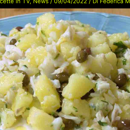
icette in TV
,
News
/
09/04/2022
/ Di
Federica M