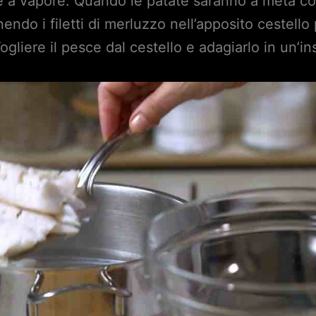
a vapore. Quando le patate saranno a metà cott
ndo i filetti di merluzzo nell’apposito cestello 
gliere il pesce dal cestello e adagiarlo in un’ins