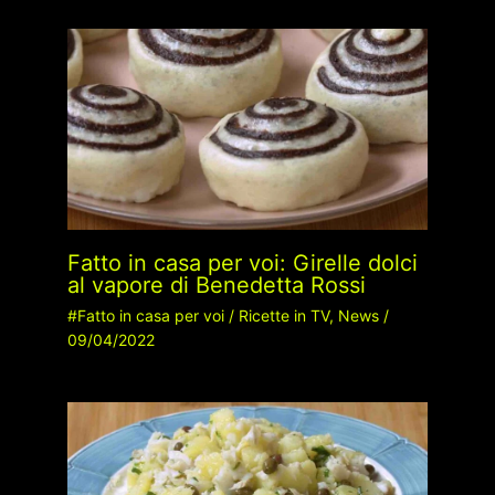
Fatto in casa per voi: Girelle dolci
al vapore di Benedetta Rossi
#Fatto in casa per voi
/
Ricette in TV
,
News
/
09/04/2022