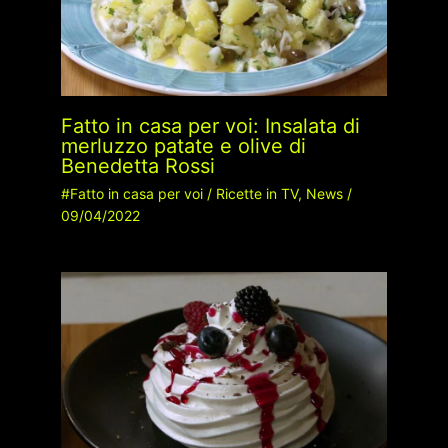
Fatto in casa per voi: Insalata di
merluzzo patate e olive di
Benedetta Rossi
#Fatto in casa per voi
/
Ricette in TV
,
News
/
09/04/2022