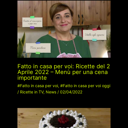
Fatto in casa per voi: Ricette del 2
Aprile 2022 – Menù per una cena
importante
#Fatto in casa per voi
,
#Fatto in casa per voi oggi
/
Ricette in TV
,
News
/
02/04/2022