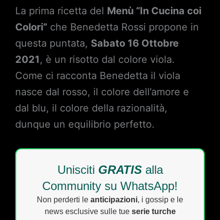
La prima ricetta del
Menù “In Cucina coi
Colori”
che Benedetta Rossi propone in
questa puntata,
Sabato 16 Ottobre
2021
, è un risotto dal colore viola.
Come ci racconta Benedetta il viola
nasce dal rosso, il colore dell’amore e
dal blu, il colore della razionalità,
dunque un equilibrio perfetto.
Unisciti
GRATIS
alla
Community su WhatsApp!
Non perderti le
anticipazioni
, i gossip e le
news esclusive sulle tue
serie turche