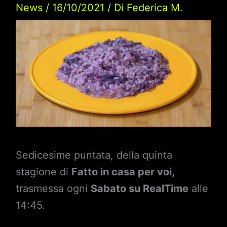
News
/
16/10/2021
/ Di
Federica M.
Sedicesime puntata, della quinta
stagione di
Fatto in casa per voi,
trasmessa ogni
Sabato su RealTime
alle
14:45.