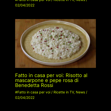
02/04/2022
Fatto in casa per voi: Risotto al
mascarpone e pepe rosa di
Benedetta Rossi
#Fatto in casa per voi
/
Ricette in TV
,
News
/
02/04/2022