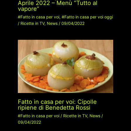
Aprile 2022 – Menù “Tutto al
vapore”
#Fatto in casa per voi
,
#Fatto in casa per voi oggi
/
Ricette in TV
,
News
/
09/04/2022
Fatto in casa per voi: Cipolle
ripiene di Benedetta Rossi
#Fatto in casa per voi
/
Ricette in TV
,
News
/
09/04/2022