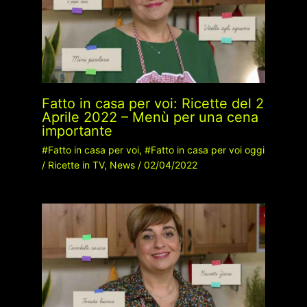
Fatto in casa per voi: Ricette del 2
Aprile 2022 – Menù per una cena
importante
#Fatto in casa per voi
,
#Fatto in casa per voi oggi
/
Ricette in TV
,
News
/
02/04/2022