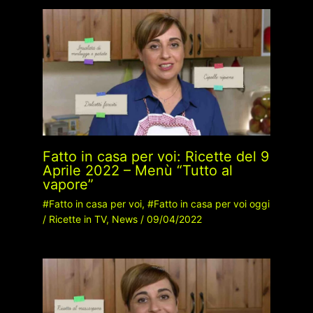
Fatto in casa per voi: Ricette del 9
Aprile 2022 – Menù “Tutto al
vapore”
#Fatto in casa per voi
,
#Fatto in casa per voi oggi
/
Ricette in TV
,
News
/
09/04/2022