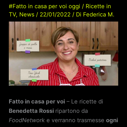
#Fatto in casa per voi oggi
/
Ricette in
TV
,
News
/
22/01/2022
/ Di
Federica M.
Fatto in casa per voi
– Le ricette di
Benedetta Rossi
ripartono da
FoodNetwork
e verranno trasmesse
ogni