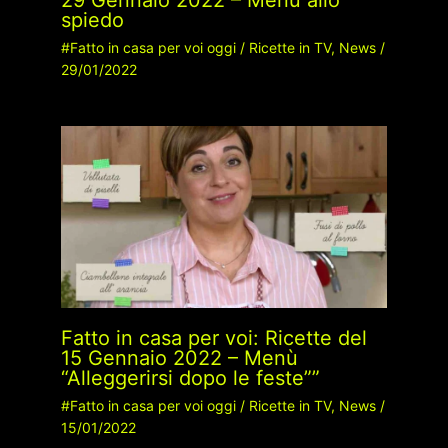
29 Gennaio 2022 – Menù allo
spiedo
#Fatto in casa per voi oggi
/
Ricette in TV
,
News
/
29/01/2022
Fatto in casa per voi: Ricette del
15 Gennaio 2022 – Menù
“Alleggerirsi dopo le feste””
#Fatto in casa per voi oggi
/
Ricette in TV
,
News
/
15/01/2022