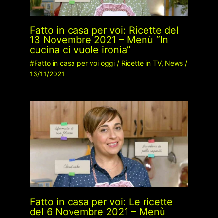
Fatto in casa per voi: Ricette del
13 Novembre 2021 – Menù “In
cucina ci vuole ironia”
#Fatto in casa per voi oggi
/
Ricette in TV
,
News
/
13/11/2021
Fatto in casa per voi: Le ricette
del 6 Novembre 2021 – Menù