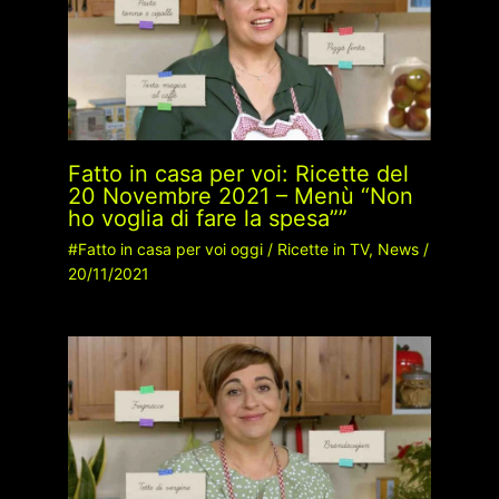
Fatto in casa per voi: Ricette del
20 Novembre 2021 – Menù “Non
ho voglia di fare la spesa””
#Fatto in casa per voi oggi
/
Ricette in TV
,
News
/
20/11/2021