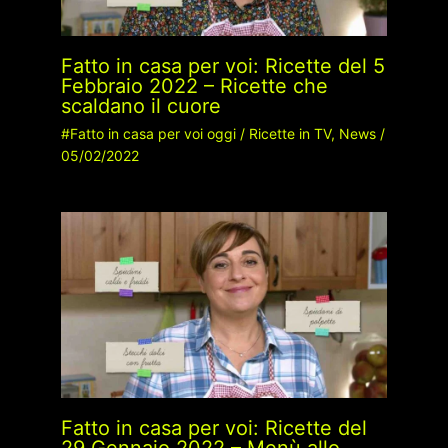
Fatto in casa per voi: Ricette del 5
Febbraio 2022 – Ricette che
scaldano il cuore
#Fatto in casa per voi oggi
/
Ricette in TV
,
News
/
05/02/2022
Fatto in casa per voi: Ricette del