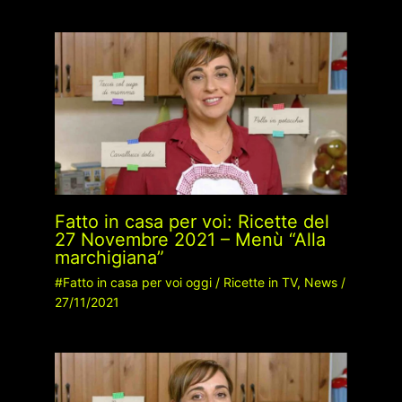
Fatto in casa per voi: Ricette del
27 Novembre 2021 – Menù “Alla
marchigiana”
#Fatto in casa per voi oggi
/
Ricette in TV
,
News
/
27/11/2021