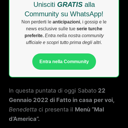
Unisciti
GRATIS
alla
Community su WhatsApp!
Non perderti le
anticipazioni
, i gossip e le
news esclusive sulle tue
serie turche
preferite.
Entra nella nostra community
ufficiale e scopri tutto prima degli altri.
Entra nella Community
In questa puntata di oggi Sabato
22
Gennaio 2022 di Fatto in casa per voi,
Benedetta
ci presenta il
Menù “Mal
d’America”.