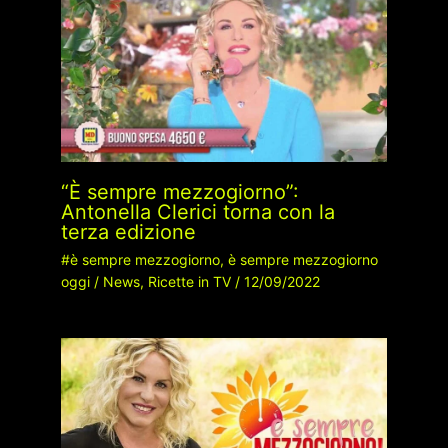
“È sempre mezzogiorno”:
Antonella Clerici torna con la
terza edizione
#è sempre mezzogiorno
,
è sempre mezzogiorno
oggi
/
News
,
Ricette in TV
/
12/09/2022