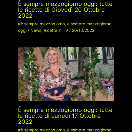
È sempre mezzogiorno oggi: tutte
le ricette di Giovedì 20 Ottobre
2022
#è sempre mezzogiorno
,
è sempre mezzogiorno
oggi
/
News
,
Ricette in TV
/
20/10/2022
È sempre mezzogiorno oggi: tutte
le ricette di Lunedì 17 Ottobre
2022
#è sempre mezzogiorno
,
è sempre mezzogiorno