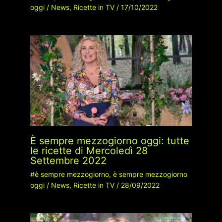
oggi
/
News
,
Ricette in TV
/
17/10/2022
È sempre mezzogiorno oggi: tutte
le ricette di Mercoledì 28
Settembre 2022
#è sempre mezzogiorno
,
è sempre mezzogiorno
oggi
/
News
,
Ricette in TV
/
28/09/2022