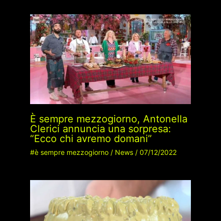
È sempre mezzogiorno, Antonella
Clerici annuncia una sorpresa:
“Ecco chi avremo domani”
#è sempre mezzogiorno
/
News
/
07/12/2022