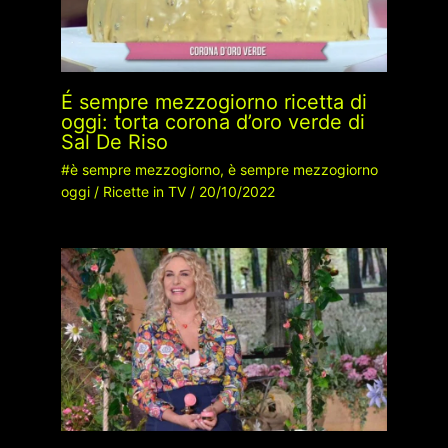
É sempre mezzogiorno ricetta di
oggi: torta corona d’oro verde di
Sal De Riso
#è sempre mezzogiorno
,
è sempre mezzogiorno
oggi
/
Ricette in TV
/
20/10/2022