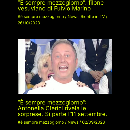
“É sempre mezzogiorno”: filone
vesuviano di Fulvio Marino
#è sempre mezzogiorno
/
News
,
Ricette in TV
/
26/10/2023
“È sempre mezzogiorno”:
Antonella Clerici rivela le
sorprese. Si parte l’11 settembre.
#è sempre mezzogiorno
/
News
/
02/09/2023