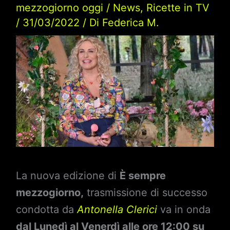
mezzogiorno oggi
/
News
,
Ricette in TV
/
31/03/2022
/ Di
Federica M.
La nuova edizione di
È sempre
mezzogiorno,
trasmissione di successo
condotta da
Antonella Clerici
va in onda
dal Lunedì al Venerdì alle ore 12:00 su