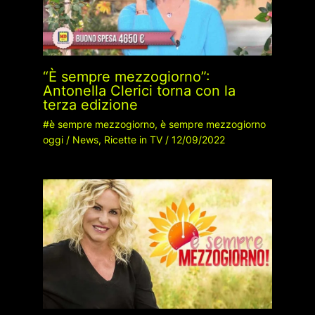
“È sempre mezzogiorno”:
Antonella Clerici torna con la
terza edizione
#è sempre mezzogiorno
,
è sempre mezzogiorno
oggi
/
News
,
Ricette in TV
/
12/09/2022