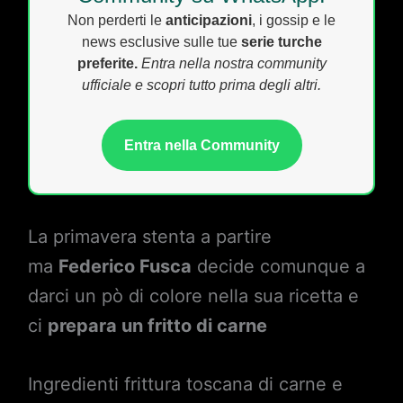
Non perderti le
anticipazioni
, i gossip e le
news esclusive sulle tue
serie turche
preferite.
Entra nella nostra community
ufficiale e scopri tutto prima degli altri.
Entra nella Community
La primavera stenta a partire
ma
Federico Fusca
decide comunque a
darci un pò di colore nella sua ricetta e
ci
prepara un fritto di carne
Ingredienti frittura toscana di carne e