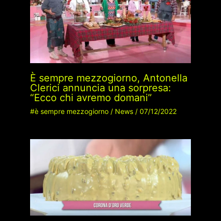
È sempre mezzogiorno, Antonella
Clerici annuncia una sorpresa:
“Ecco chi avremo domani”
#è sempre mezzogiorno
/
News
/
07/12/2022