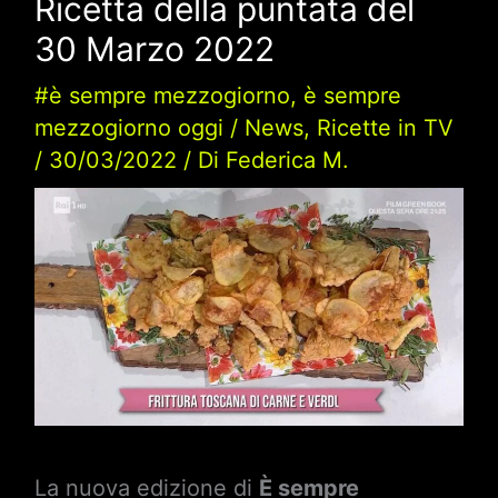
Ricetta della puntata del
30 Marzo 2022
#è sempre mezzogiorno
,
è sempre
mezzogiorno oggi
/
News
,
Ricette in TV
/
30/03/2022
/ Di
Federica M.
La nuova edizione di
È sempre