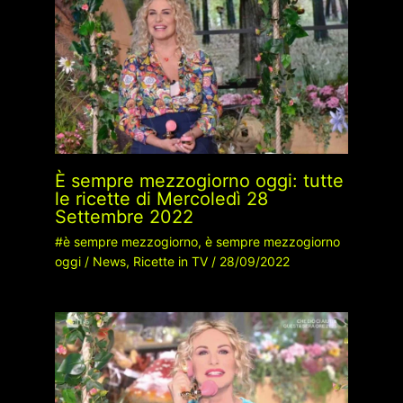
È sempre mezzogiorno oggi: tutte
le ricette di Mercoledì 28
Settembre 2022
#è sempre mezzogiorno
,
è sempre mezzogiorno
oggi
/
News
,
Ricette in TV
/
28/09/2022