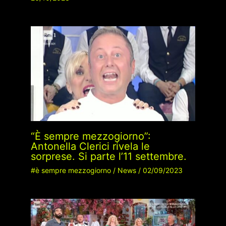
“È sempre mezzogiorno”:
Antonella Clerici rivela le
sorprese. Si parte l’11 settembre.
#è sempre mezzogiorno
/
News
/
02/09/2023