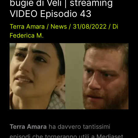
bugie di Veli | streaming
VIDEO Episodio 43
Terra Amara
/
News
/
31/08/2022
/ Di
Federica M.
Terra Amara
ha davvero tantissimi
episodi che torneranno utili a Mediaset