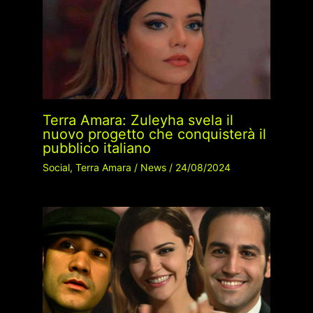
Terra Amara: Zuleyha svela il
nuovo progetto che conquisterà il
pubblico italiano
Social
,
Terra Amara
/
News
/
24/08/2024