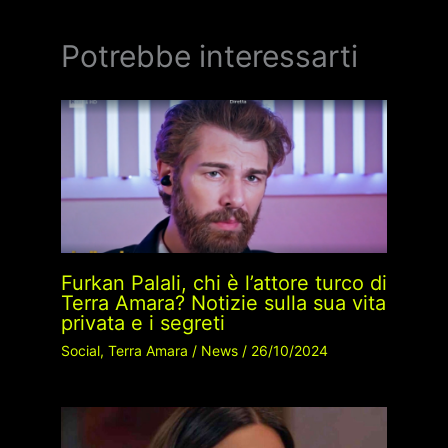
Potrebbe interessarti
Furkan Palali, chi è l’attore turco di
Terra Amara? Notizie sulla sua vita
privata e i segreti
Social
,
Terra Amara
/
News
/
26/10/2024