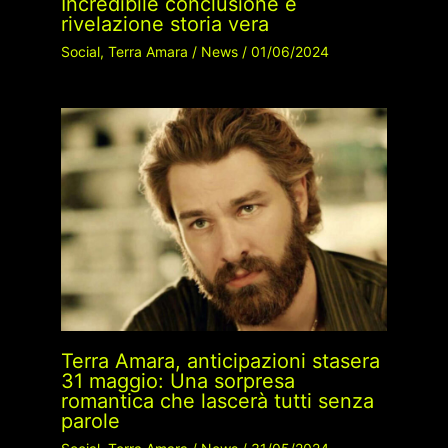
Incredibile conclusione e
rivelazione storia vera
Social
,
Terra Amara
/
News
/
01/06/2024
Terra Amara, anticipazioni stasera
31 maggio: Una sorpresa
romantica che lascerà tutti senza
parole