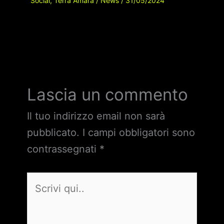
Social
,
Terra Amara
/
News
/
31/05/2024
Lascia un commento
Il tuo indirizzo email non sarà
pubblicato.
I campi obbligatori sono
contrassegnati
*
Scrivi
qui..