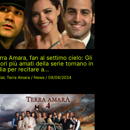
rra Amara, fan al settimo cielo: Gli
tori più amati della serie tornano in
alia per recitare a…
ial
,
Terra Amara
/
News
/
09/08/2024