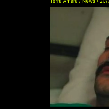
Terra Amara
/
News
/
20/