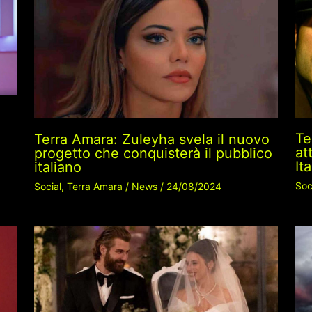
Te
Terra Amara: Zuleyha svela il nuovo
at
progetto che conquisterà il pubblico
It
italiano
Soc
Social
,
Terra Amara
/
News
/
24/08/2024