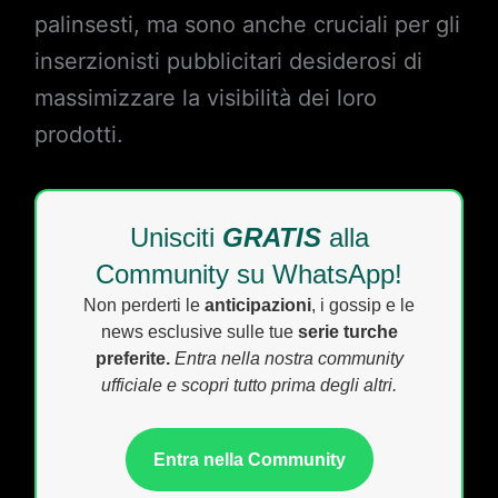
palinsesti, ma sono anche cruciali per gli
inserzionisti pubblicitari desiderosi di
massimizzare la visibilità dei loro
prodotti.
Unisciti
GRATIS
alla
Community su WhatsApp!
Non perderti le
anticipazioni
, i gossip e le
news esclusive sulle tue
serie turche
preferite.
Entra nella nostra community
ufficiale e scopri tutto prima degli altri.
Entra nella Community