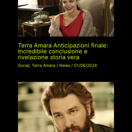
Terra Amara Anticipazioni finale:
Incredibile conclusione e
rivelazione storia vera
Social
,
Terra Amara
/
News
/
01/06/2024