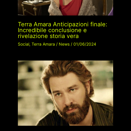
Terra Amara Anticipazioni finale:
Incredibile conclusione e
rivelazione storia vera
Social
,
Terra Amara
/
News
/
01/06/2024