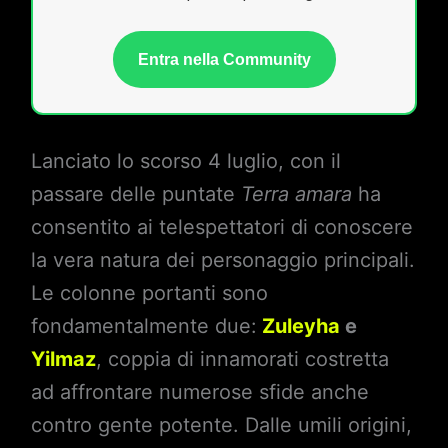
Entra nella Community
Lanciato lo scorso 4 luglio, con il
passare delle puntate
Terra amara
ha
consentito ai telespettatori di conoscere
la vera natura dei personaggio principali.
Le colonne portanti sono
fondamentalmente due:
Zuleyha
e
Yilmaz
, coppia di innamorati costretta
ad affrontare numerose sfide anche
contro gente potente. Dalle umili origini,