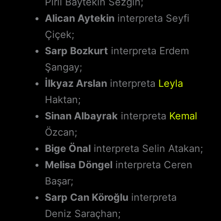
Pırıl Baytekin Sezgin;
Alican Aytekin
interpreta Seyfi
Çiçek;
Sarp Bozkurt
interpreta Erdem
Şangay;
İlkyaz Arslan
interpreta
Leyla
Haktan;
Sinan Albayrak
interpreta
Kemal
Özcan;
Bige Önal
interpreta Selin Atakan;
Melisa Döngel
interpreta Ceren
Başar;
Sarp Can Köroğlu
interpreta
Deniz Saraçhan;