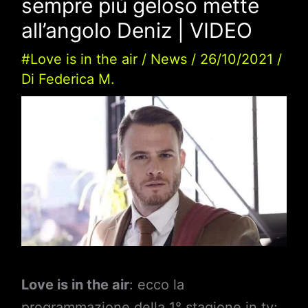
sempre più geloso mette
all’angolo Deniz | VIDEO
#Love is in the air
/
News
/
26/10/2021
/
Di
Federica M.
Love is in the air
: ecco la
programmazione della 1° stagione in tv: