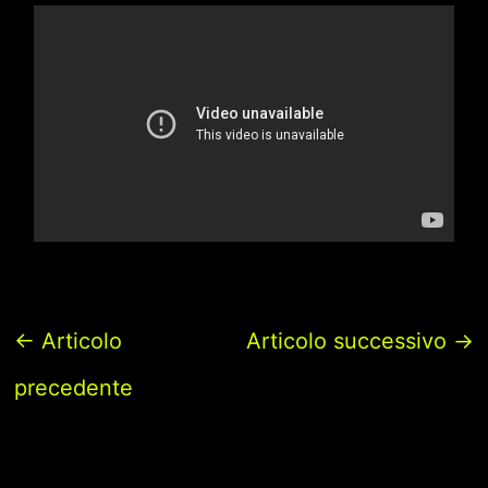
←
Articolo
Articolo successivo
→
precedente