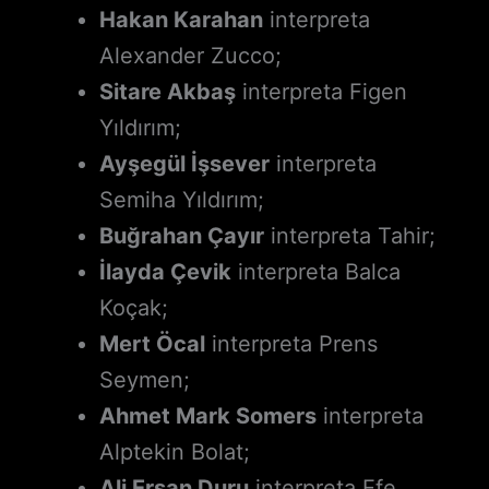
Hakan Karahan
interpreta
Alexander Zucco;
Sitare Akbaş
interpreta Figen
Yıldırım;
Ayşegül İşsever
interpreta
Semiha Yıldırım;
Buğrahan Çayır
interpreta Tahir;
İlayda Çevik
interpreta Balca
Koçak;
Mert Öcal
interpreta Prens
Seymen;
Ahmet Mark Somers
interpreta
Alptekin Bolat;
Ali Ersan Duru
interpreta Efe