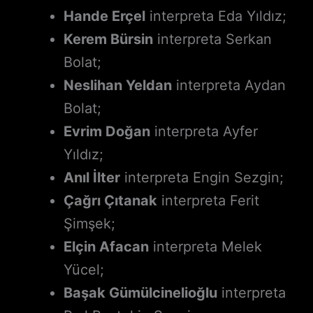
Hande Erçel
interpreta Eda Yıldız;
Kerem Bürsin
interpreta Serkan
Bolat;
Neslihan Yeldan
interpreta Aydan
Bolat;
Evrim Doğan
interpreta Ayfer
Yıldız;
Anıl İlter
interpreta Engin Sezgin;
Çağrı Çıtanak
interpreta Ferit
Şimşek;
Elçin Afacan
interpreta Melek
Yücel;
Başak Gümülcinelioğlu
interpreta