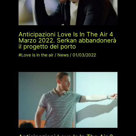
Anticipazioni Love Is In The Air 4
Marzo 2022. Serkan abbandonerà
il progetto del porto
#Love is in the air
/
News
/
01/03/2022