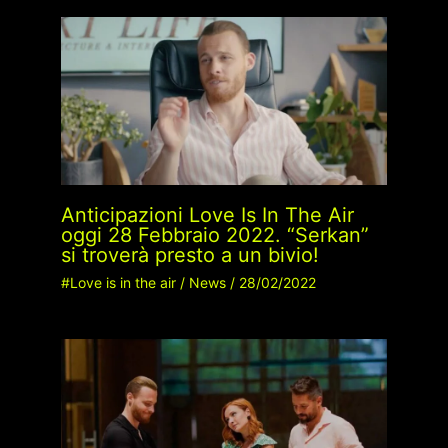
Anticipazioni Love Is In The Air
oggi 28 Febbraio 2022. “Serkan”
si troverà presto a un bivio!
#Love is in the air
/
News
/
28/02/2022