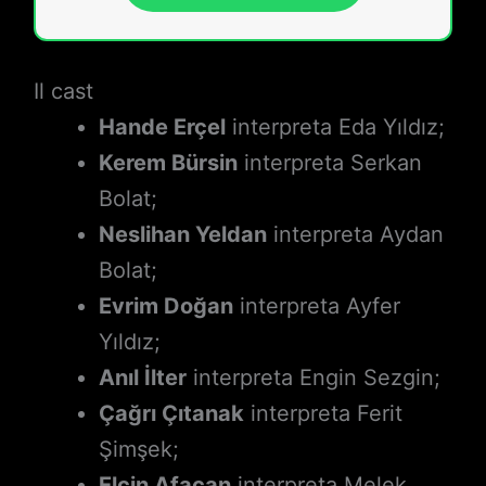
Il cast
Hande Erçel
interpreta Eda Yıldız;
Kerem Bürsin
interpreta Serkan
Bolat;
Neslihan Yeldan
interpreta Aydan
Bolat;
Evrim Doğan
interpreta Ayfer
Yıldız;
Anıl İlter
interpreta Engin Sezgin;
Çağrı Çıtanak
interpreta Ferit
Şimşek;
Elçin Afacan
interpreta Melek