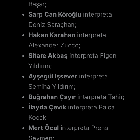
Başar;
Sarp Can Köroğlu
interpreta
Deniz Saraçhan;
Hakan Karahan
interpreta
Alexander Zucco;
Sitare Akbaş
interpreta Figen
Yıldırım;
Ayşegül İşsever
interpreta
Semiha Yıldırım;
Buğrahan Çayır
interpreta Tahir;
İlayda Çevik
interpreta Balca
Koçak;
Mert Öcal
interpreta Prens
Seymen;