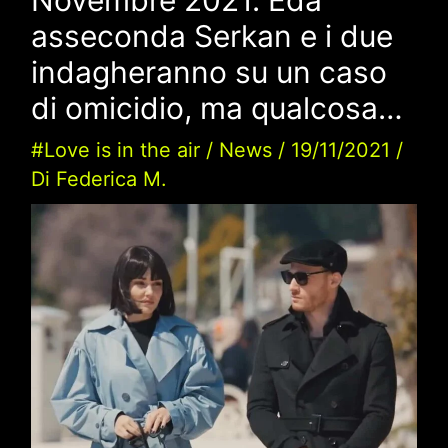
asseconda Serkan e i due
indagheranno su un caso
di omicidio, ma qualcosa…
#Love is in the air
/
News
/
19/11/2021
/
Di
Federica M.