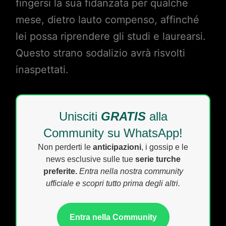
fingersi la sua fidanzata per qualche
mese, dietro lauto compenso, affinché
lei possa riprendere gli studi e laurearsi.
Questo strano sodalizio avrà risvolti
inaspettati.
Unisciti
GRATIS
alla
Community su WhatsApp!
Non perderti le
anticipazioni
, i gossip e le
news esclusive sulle tue
serie turche
preferite.
Entra nella nostra community
ufficiale e scopri tutto prima degli altri.
Entra nella Community