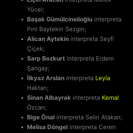
Yücel;
Başak Gümülcinelioğlu
interpreta
Pırıl Baytekin Sezgin;
Alican Aytekin
interpreta Seyfi
Çiçek;
Sarp Bozkurt
interpreta Erdem
Şangay;
İlkyaz Arslan
interpreta
Leyla
Haktan;
Sinan Albayrak
interpreta
Kemal
Özcan;
Bige Önal
interpreta Selin Atakan;
Melisa Döngel
interpreta Ceren