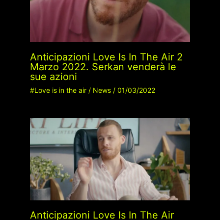
Anticipazioni Love Is In The Air 2
Marzo 2022. Serkan venderà le
sue azioni
#Love is in the air
/
News
/
01/03/2022
Anticipazioni Love Is In The Air