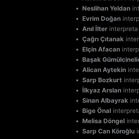
Neslihan Yeldan
in
Evrim Doğan
interp
Anıl İlter
interpreta
Çağrı Çıtanak
inter
Elçin Afacan
interp
Başak Gümülcineli
Alican Aytekin
inte
Sarp Bozkurt
inter
İlkyaz Arslan
inter
Sinan Albayrak
int
Bige Önal
interpret
Melisa Döngel
inte
Sarp Can Köroğlu
i