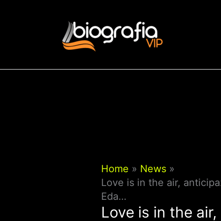
Vai
al
contenuto
Home
News
Love is in the air, antic
Eda…
Love is in the ai