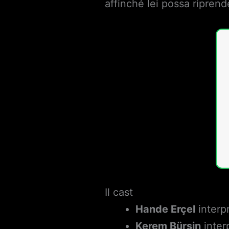
affinché lei possa riprende
Il cast
Hande Erçel
interpr
Kerem Bürsin
inter