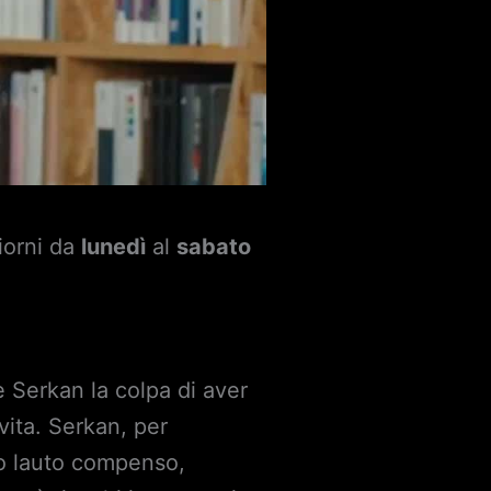
giorni da
lunedì
al
sabato
te Serkan la colpa di aver
vita. Serkan, per
ro lauto compenso,