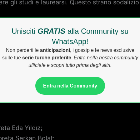
re gli studi e laurearsi. Questo strano sodalizio 
Unisciti
GRATIS
alla Community su
WhatsApp!
Non perderti le
anticipazioni
, i gossip e le news esclusive
sulle tue
serie turche preferite.
Entra nella nostra community
ufficiale e scopri tutto prima degli altri.
Entra nella Community
eta Eda Yıldız;
preta Serkan Bolat;