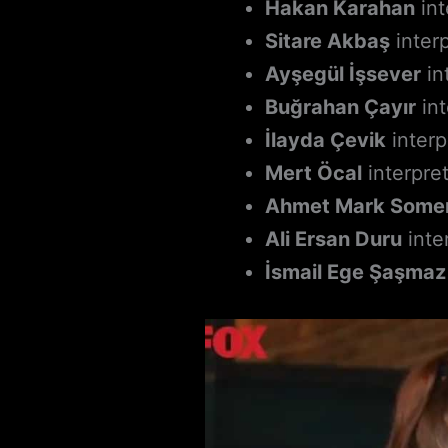
Hakan Karahan
int
Sitare Akbaş
interp
Ayşegül İşsever
in
Buğrahan Çayır
int
İlayda Çevik
interp
Mert Öcal
interpre
Ahmet Mark Some
Ali Ersan Duru
inte
İsmail Ege Şaşmaz