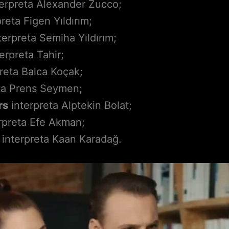
erpreta Alexander Zucco;
reta Figen Yıldırım;
terpreta Semiha Yıldırım;
erpreta Tahir;
reta Balca Koçak;
ta Prens Seymen;
rs
interpreta Alptekin Bolat;
rpreta Efe Akman;
interpreta Kaan Karadağ.