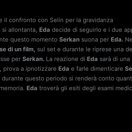
 e il confronto con Selin per la gravidanza
n
si allontanta,
Eda
decide di seguirlo e i due ap
rante questo momento
Serkan
suona per
Eda.
Ne
e di un film,
sul set e durante le riprese una del
esse per
Serkan.
La reazione di
Eda
sarà di una 
si, prova a ipnotizzare
Eda
e farle dimenticare
Se
e durante questo periodo si renderà conto quant
 memoria.
Eda
troverà gli esiti degli esami medic
.