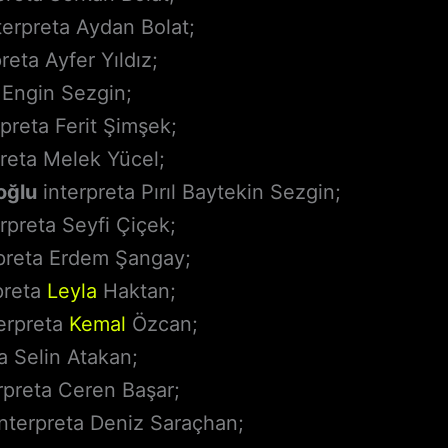
terpreta Aydan Bolat;
reta Ayfer Yıldız;
 Engin Sezgin;
preta Ferit Şimşek;
reta Melek Yücel;
oğlu
interpreta Pırıl Baytekin Sezgin;
rpreta Seyfi Çiçek;
preta Erdem Şangay;
preta
Leyla
Haktan;
erpreta
Kemal
Özcan;
a Selin Atakan;
rpreta Ceren Başar;
nterpreta Deniz Saraçhan;