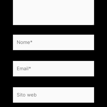
Nome*
Email*
Sito
web