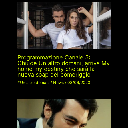
Programmazione Canale 5:
Chiude Un altro domani, arriva My
home my destiny che sarà la
nuova soap del pomeriggio
#Un altro domani
/
News
/
08/06/2023