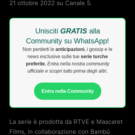
21 ottobre 2022 su Canale 5.
Unisciti
GRATIS
alla
Community su WhatsApp!
Non perderti le
anticipazioni
, i gossip e le
news esclusive sulle tue
serie turche
preferite.
Entra nella nostra community
ufficiale e scopri tutto prima degli altri.
Entra nella Community
La serie è prodotta da RTVE e Mascaret
Films, in collaborazione con Bambú