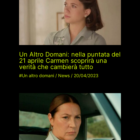
Un Altro Domani: nella puntata del
21 aprile Carmen scoprirà una
verità che cambierà tutto
#Un altro domani
/
News
/
20/04/2023