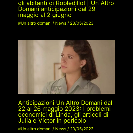
gli abitanti di Robledillo! | Un Altro
Domani anticipazioni dal 29
maggio al 2 giugno
#Un altro domani
/
News
/
23/05/2023
Anticipazioni Un Altro Domani dal
22 al 26 maggio 2023: I problemi
economici di Linda, gli articoli di
Julia e Victor in pericolo
#Un altro domani
/
News
/
20/05/2023