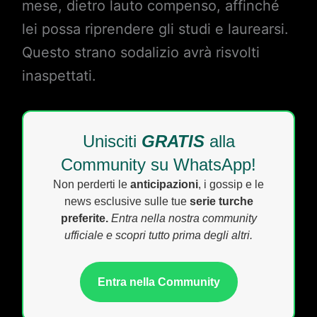
mese, dietro lauto compenso, affinché
lei possa riprendere gli studi e laurearsi.
Questo strano sodalizio avrà risvolti
inaspettati.
Unisciti
GRATIS
alla
Community su WhatsApp!
Non perderti le
anticipazioni
, i gossip e le
news esclusive sulle tue
serie turche
preferite.
Entra nella nostra community
ufficiale e scopri tutto prima degli altri.
Entra nella Community