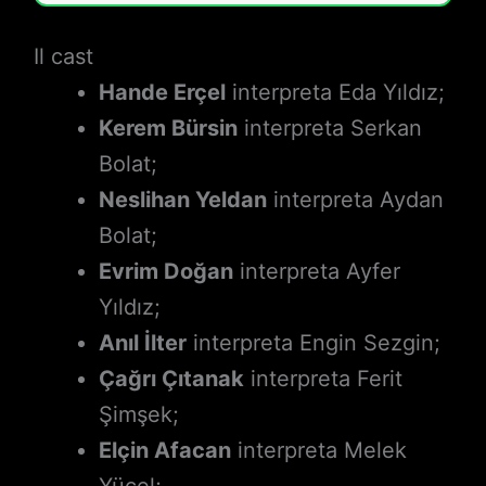
Il cast
Hande Erçel
interpreta Eda Yıldız;
Kerem Bürsin
interpreta Serkan
Bolat;
Neslihan Yeldan
interpreta Aydan
Bolat;
Evrim Doğan
interpreta Ayfer
Yıldız;
Anıl İlter
interpreta Engin Sezgin;
Çağrı Çıtanak
interpreta Ferit
Şimşek;
Elçin Afacan
interpreta Melek