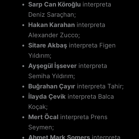
Sarp Can Köroğlu
interpreta
Deniz Saraçhan;
Hakan Karahan
interpreta
Alexander Zucco;
Sitare Akbaş
interpreta Figen
Yıldırım;
Ayşegül İşsever
interpreta
Semiha Yıldırım;
Buğrahan Çayır
interpreta Tahir;
İlayda Çevik
interpreta Balca
Koçak;
Mert Öcal
interpreta Prens
Seymen;
Ahmet Mark Somers
interpreta