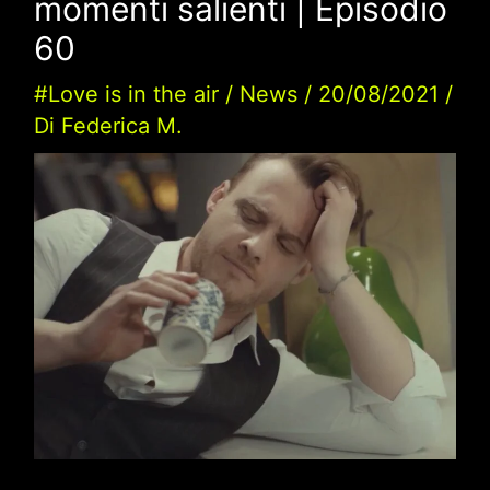
momenti salienti | Episodio
60
#Love is in the air
/
News
/
20/08/2021
/
Di
Federica M.