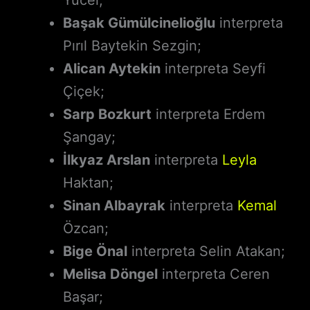
Yücel;
Başak Gümülcinelioğlu
interpreta
Pırıl Baytekin Sezgin;
Alican Aytekin
interpreta Seyfi
Çiçek;
Sarp Bozkurt
interpreta Erdem
Şangay;
İlkyaz Arslan
interpreta
Leyla
Haktan;
Sinan Albayrak
interpreta
Kemal
Özcan;
Bige Önal
interpreta Selin Atakan;
Melisa Döngel
interpreta Ceren
Başar;