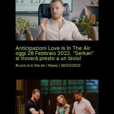
Anticipazioni Love Is In The Air
oggi 28 Febbraio 2022. “Serkan”
si troverà presto a un bivio!
#Love is in the air
/
News
/
28/02/2022