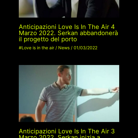
Anticipazioni Love Is In The Air 4
Marzo 2022. Serkan abbandonerà
il progetto del porto
#Love is in the air
/
News
/
01/03/2022
Anticipazioni Love Is In The Air 3
Marzo 2022. Serkan inizia a