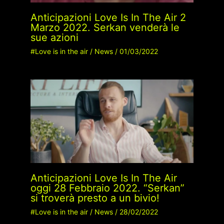
Anticipazioni Love Is In The Air 2
Marzo 2022. Serkan venderà le
sue azioni
#Love is in the air
/
News
/
01/03/2022
Anticipazioni Love Is In The Air
oggi 28 Febbraio 2022. “Serkan”
si troverà presto a un bivio!
#Love is in the air
/
News
/
28/02/2022