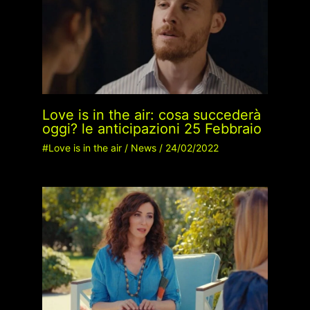
Love is in the air: cosa succederà
oggi? le anticipazioni 25 Febbraio
#Love is in the air
/
News
/
24/02/2022