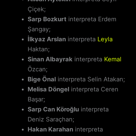
Çiçek;
Sarp Bozkurt
interpreta Erdem
Şangay;
İlkyaz Arslan
interpreta
Leyla
Haktan;
Sinan Albayrak
interpreta
Kemal
Özcan;
Bige Önal
interpreta Selin Atakan;
Melisa Döngel
interpreta Ceren
Başar;
Sarp Can Köroğlu
interpreta
Deniz Saraçhan;
Hakan Karahan
interpreta