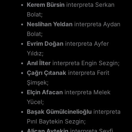
Kerem Bürsin
interpreta Serkan
Bolat;
Neslihan Yeldan
interpreta Aydan
Bolat;
Evrim Doğan
interpreta Ayfer
Yıldız;
Anıl İlter
interpreta Engin Sezgin;
Çağrı Çıtanak
interpreta Ferit
Şimşek;
Elçin Afacan
interpreta Melek
Yücel;
Başak Gümülcinelioğlu
interpreta
Pırıl Baytekin Sezgin;
Alican Aytekin
interpreta Seyfi