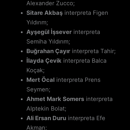
Alexander Zucco;
Sitare Akbaş
interpreta Figen
Yıldırım;
Ayşegül İşsever
interpreta
Semiha Yıldırım;
Buğrahan Çayır
interpreta Tahir;
İlayda Çevik
interpreta Balca
Koçak;
Mert Öcal
interpreta Prens
Seymen;
Ahmet Mark Somers
interpreta
Alptekin Bolat;
Ali Ersan Duru
interpreta Efe
Akman;