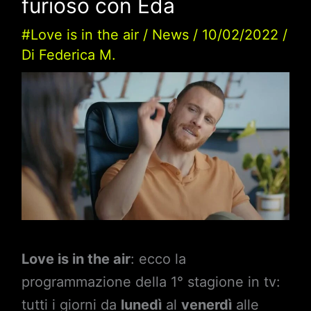
furioso con Eda
#Love is in the air
/
News
/
10/02/2022
/
Di
Federica M.
Love is in the air
: ecco la
programmazione della 1° stagione in tv:
tutti i giorni da
lunedì
al
venerdì
alle