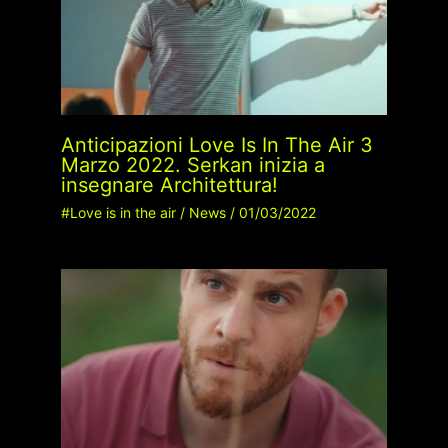
Anticipazioni Love Is In The Air 3
Marzo 2022. Serkan inizia a
insegnare Architettura!
#Love is in the air
/
News
/
01/03/2022