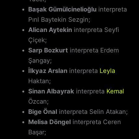
Başak Gümülcinelioğlu
interpreta
Pırıl Baytekin Sezgin;
Alican Aytekin
interpreta Seyfi
Çiçek;
Sarp Bozkurt
interpreta Erdem
Şangay;
İlkyaz Arslan
interpreta
Leyla
Haktan;
Sinan Albayrak
interpreta
Kemal
Özcan;
Bige Önal
interpreta Selin Atakan;
Melisa Döngel
interpreta Ceren
Başar;