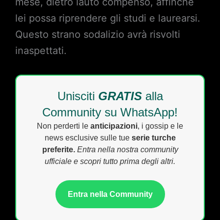
mese, dietro lauto compenso, affinché
lei possa riprendere gli studi e laurearsi.
Questo strano sodalizio avrà risvolti
inaspettati.
Unisciti
GRATIS
alla
Community su WhatsApp!
Non perderti le
anticipazioni
, i gossip e le
news esclusive sulle tue
serie turche
preferite.
Entra nella nostra community
ufficiale e scopri tutto prima degli altri.
Entra nella Community