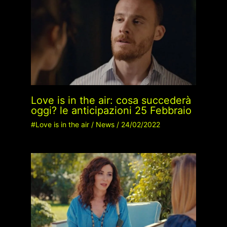
Love is in the air: cosa succederà
oggi? le anticipazioni 25 Febbraio
#Love is in the air
/
News
/
24/02/2022