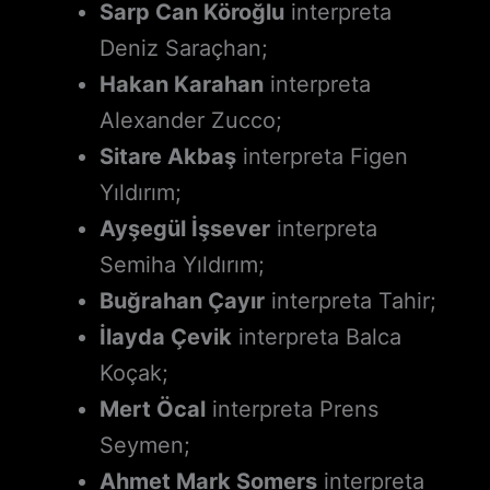
Sarp Can Köroğlu
interpreta
Deniz Saraçhan;
Hakan Karahan
interpreta
Alexander Zucco;
Sitare Akbaş
interpreta Figen
Yıldırım;
Ayşegül İşsever
interpreta
Semiha Yıldırım;
Buğrahan Çayır
interpreta Tahir;
İlayda Çevik
interpreta Balca
Koçak;
Mert Öcal
interpreta Prens
Seymen;
Ahmet Mark Somers
interpreta