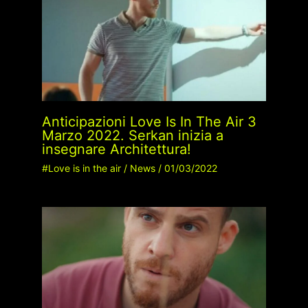
Anticipazioni Love Is In The Air 3
Marzo 2022. Serkan inizia a
insegnare Architettura!
#Love is in the air
/
News
/
01/03/2022