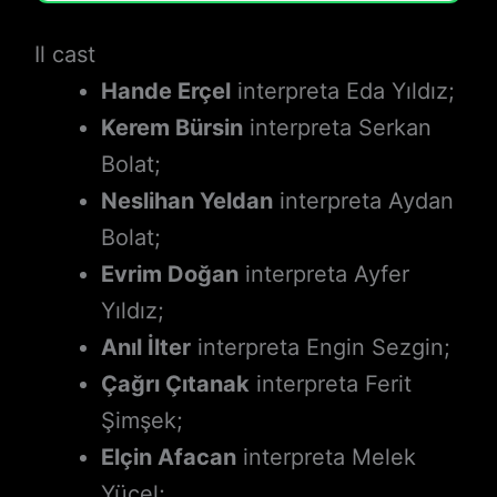
Il cast
Hande Erçel
interpreta Eda Yıldız;
Kerem Bürsin
interpreta Serkan
Bolat;
Neslihan Yeldan
interpreta Aydan
Bolat;
Evrim Doğan
interpreta Ayfer
Yıldız;
Anıl İlter
interpreta Engin Sezgin;
Çağrı Çıtanak
interpreta Ferit
Şimşek;
Elçin Afacan
interpreta Melek
Yücel;