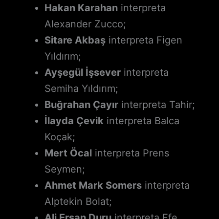
Hakan Karahan
interpreta
Alexander Zucco;
Sitare Akbaş
interpreta Figen
Yıldırım;
Ayşegül İşsever
interpreta
Semiha Yıldırım;
Buğrahan Çayır
interpreta Tahir;
İlayda Çevik
interpreta Balca
Koçak;
Mert Öcal
interpreta Prens
Seymen;
Ahmet Mark Somers
interpreta
Alptekin Bolat;
Ali Ersan Duru
interpreta Efe