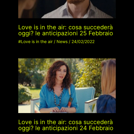
Love is in the air: cosa succederà
oggi? le anticipazioni 25 Febbraio
#Love is in the air
/
News
/
24/02/2022
Love is in the air: cosa succederà
oggi? le anticipazioni 24 Febbraio