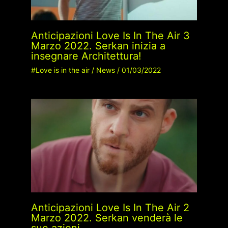
Anticipazioni Love Is In The Air 3
Marzo 2022. Serkan inizia a
insegnare Architettura!
#Love is in the air
/
News
/
01/03/2022
Anticipazioni Love Is In The Air 2
Marzo 2022. Serkan venderà le
sue azioni