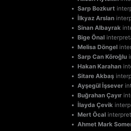
Sarp Bozkurt
inter
İlkyaz Arslan
inter
Sinan Albayrak
int
Bige Önal
interpret
Melisa Döngel
inte
Sarp Can Köroğlu
i
Hakan Karahan
int
Sitare Akbaş
interp
Ayşegül İşsever
in
Buğrahan Çayır
int
İlayda Çevik
interp
Mert Öcal
interpre
Ahmet Mark Some