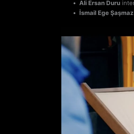
Ali Ersan Duru
inte
İsmail Ege Şaşmaz