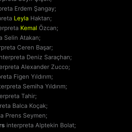
preta Erdem Şangay;
preta
Leyla
Haktan;
erpreta
Kemal
Özcan;
a Selin Atakan;
rpreta Ceren Başar;
nterpreta Deniz Saraçhan;
erpreta Alexander Zucco;
reta Figen Yıldırım;
terpreta Semiha Yıldırım;
erpreta Tahir;
reta Balca Koçak;
ta Prens Seymen;
rs
interpreta Alptekin Bolat;