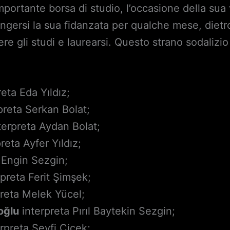
portante borsa di studio, l’occasione della sua 
fingersi la sua fidanzata per qualche mese, diet
re gli studi e laurearsi. Questo strano sodalizio 
eta Eda Yıldız;
preta Serkan Bolat;
terpreta Aydan Bolat;
reta Ayfer Yıldız;
 Engin Sezgin;
preta Ferit Şimşek;
reta Melek Yücel;
oğlu
interpreta Pırıl Baytekin Sezgin;
rpreta Seyfi Çiçek;