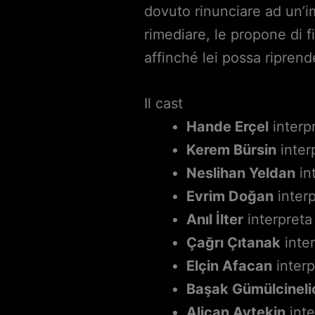
dovuto rinunciare ad un’im
rimediare, le propone di 
affinché lei possa riprende
Il cast
Hande Erçel
interpr
Kerem Bürsin
inter
Neslihan Yeldan
in
Evrim Doğan
interp
Anıl İlter
interpreta
Çağrı Çıtanak
inter
Elçin Afacan
interp
Başak Gümülcineli
Alican Aytekin
inte