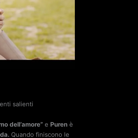
nti salienti
uomo dell’amore”
e
Puren
è
Eda.
Quando finiscono le