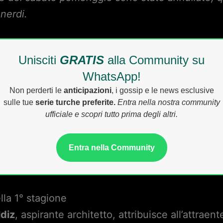
nerdi.
Unisciti
GRATIS
alla Community su
WhatsApp!
Non perderti le
anticipazioni
, i gossip e le news esclusive
sulle tue
serie turche preferite.
Entra nella nostra community
ufficiale e scopri tutto prima degli altri.
Entra nella Community
lla 1° stagione
ldiz
, aspirante architetto, attribuisce all’attraen