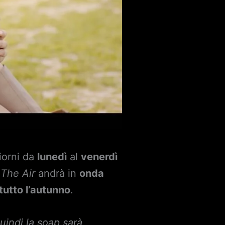
giorni da
lunedì
al
venerdì
 The Air
andrà in
onda
 tutto l’autunno
.
uindi la soap sarà