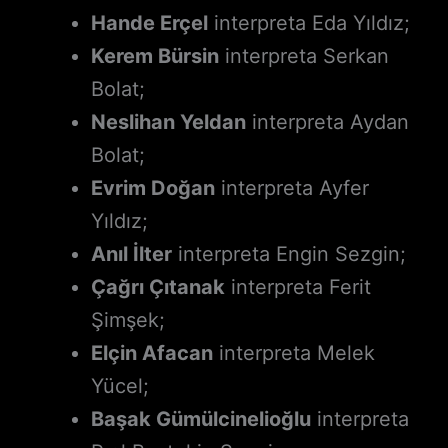
Hande Erçel
interpreta Eda Yıldız;
Kerem Bürsin
interpreta Serkan
Bolat;
Neslihan Yeldan
interpreta Aydan
Bolat;
Evrim Doğan
interpreta Ayfer
Yıldız;
Anıl İlter
interpreta Engin Sezgin;
Çağrı Çıtanak
interpreta Ferit
Şimşek;
Elçin Afacan
interpreta Melek
Yücel;
Başak Gümülcinelioğlu
interpreta