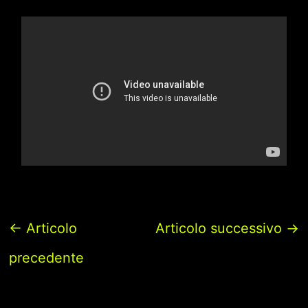
←
Articolo
Articolo successivo
→
precedente