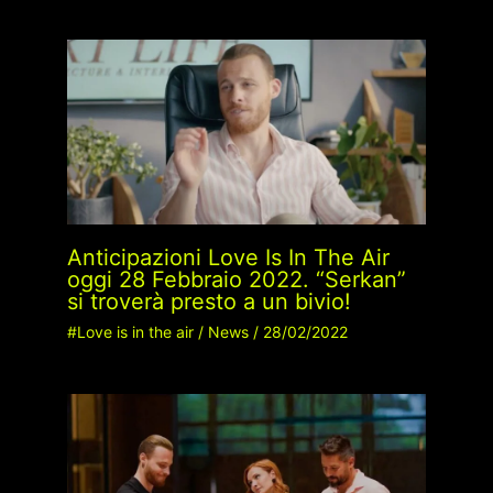
Anticipazioni Love Is In The Air
oggi 28 Febbraio 2022. “Serkan”
si troverà presto a un bivio!
#Love is in the air
/
News
/
28/02/2022