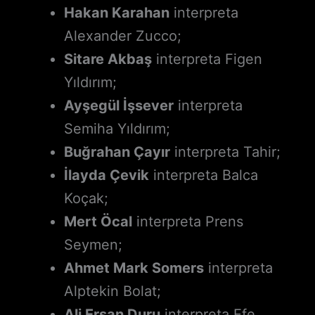
Hakan Karahan
interpreta
Alexander Zucco;
Sitare Akbaş
interpreta Figen
Yıldırım;
Ayşegül İşsever
interpreta
Semiha Yıldırım;
Buğrahan Çayır
interpreta Tahir;
İlayda Çevik
interpreta Balca
Koçak;
Mert Öcal
interpreta Prens
Seymen;
Ahmet Mark Somers
interpreta
Alptekin Bolat;
Ali Ersan Duru
interpreta Efe