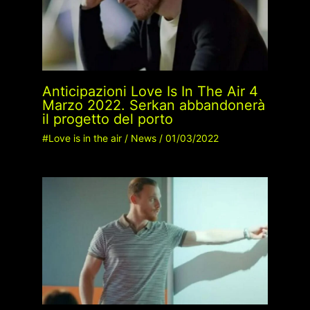
Anticipazioni Love Is In The Air 4
Marzo 2022. Serkan abbandonerà
il progetto del porto
#Love is in the air
/
News
/
01/03/2022