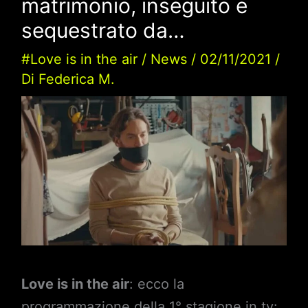
matrimonio, inseguito e
sequestrato da…
#Love is in the air
/
News
/
02/11/2021
/
Di
Federica M.
Love is in the air
: ecco la
programmazione della 1° stagione in tv: