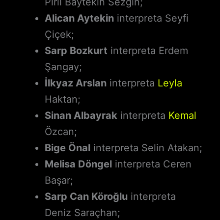
Pırıl Baytekin Sezgin;
Alican Aytekin
interpreta Seyfi
Çiçek;
Sarp Bozkurt
interpreta Erdem
Şangay;
İlkyaz Arslan
interpreta
Leyla
Haktan;
Sinan Albayrak
interpreta
Kemal
Özcan;
Bige Önal
interpreta Selin Atakan;
Melisa Döngel
interpreta Ceren
Başar;
Sarp Can Köroğlu
interpreta
Deniz Saraçhan;