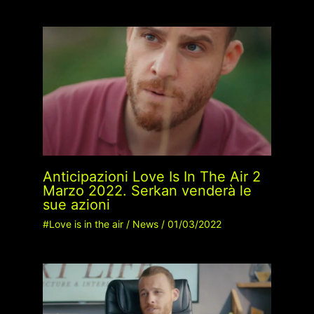
Anticipazioni Love Is In The Air 2
Marzo 2022. Serkan venderà le
sue azioni
#Love is in the air
/
News
/
01/03/2022