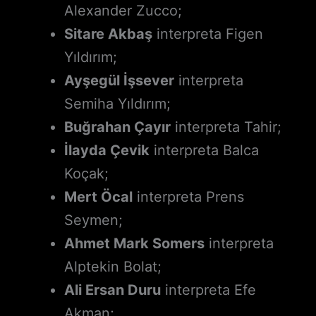
Alexander Zucco;
Sitare Akbaş
interpreta Figen
Yıldırım;
Ayşegül İşsever
interpreta
Semiha Yıldırım;
Buğrahan Çayır
interpreta Tahir;
İlayda Çevik
interpreta Balca
Koçak;
Mert Öcal
interpreta Prens
Seymen;
Ahmet Mark Somers
interpreta
Alptekin Bolat;
Ali Ersan Duru
interpreta Efe
Akman;