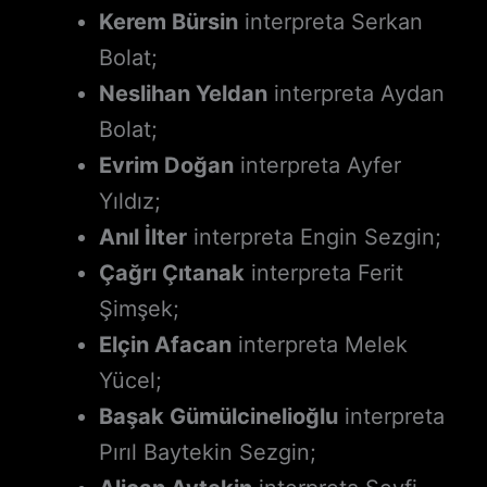
Kerem Bürsin
interpreta Serkan
Bolat;
Neslihan Yeldan
interpreta Aydan
Bolat;
Evrim Doğan
interpreta Ayfer
Yıldız;
Anıl İlter
interpreta Engin Sezgin;
Çağrı Çıtanak
interpreta Ferit
Şimşek;
Elçin Afacan
interpreta Melek
Yücel;
Başak Gümülcinelioğlu
interpreta
Pırıl Baytekin Sezgin;