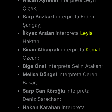
Alican Aytekin
interpreta Seyfi
Çiçek;
Sarp Bozkurt
interpreta Erdem
Şangay;
İlkyaz Arslan
interpreta
Leyla
Haktan;
Sinan Albayrak
interpreta
Kemal
Özcan;
Bige Önal
interpreta Selin Atakan;
Melisa Döngel
interpreta Ceren
Başar;
Sarp Can Köroğlu
interpreta
Deniz Saraçhan;
Hakan Karahan
interpreta