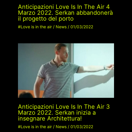
Anticipazioni Love Is In The Air 4
Marzo 2022. Serkan abbandonerà
il progetto del porto
#Love is in the air
/
News
/
01/03/2022
Anticipazioni Love Is In The Air 3
Marzo 2022. Serkan inizia a
insegnare Architettura!
#Love is in the air
/
News
/
01/03/2022