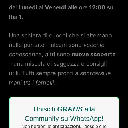
dal
Lunedì al Venerdì alle ore 12:00 su
Rai 1.
Una schiera di cuochi che si alternano
nelle puntate – alcuni sono
vecchie
conoscenze
, altri sono
nuove scoperte
– una miscela di saggezza e consigli
utili. Tutti sempre pronti a
sporcarsi le
mani tra i fornelli
.
Unisciti
GRATIS
alla
Community su WhatsApp!
Non perderti le
anticipazioni
, i gossip e le