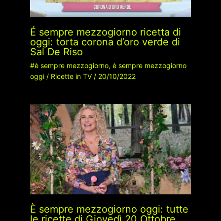
É sempre mezzogiorno ricetta di
oggi: torta corona d’oro verde di
Sal De Riso
#è sempre mezzogiorno
,
è sempre mezzogiorno
oggi
/
Ricette in TV
/
20/10/2022
È sempre mezzogiorno oggi: tutte
le ricette di Giovedì 20 Ottobre