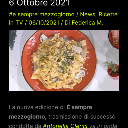
6 Ottobre 2021
#è sempre mezzogiorno
/
News
,
Ricette
in TV
/
06/10/2021
/ Di
Federica M.
La nuova edizione di
È sempre
mezzogiorno,
trasmissione di successo
condotta da
Antonella Clerici
va in onda