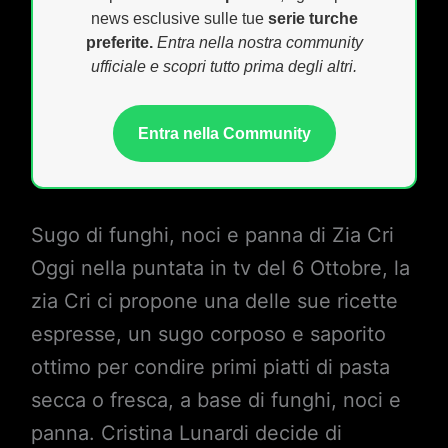
news esclusive sulle tue
serie turche
preferite.
Entra nella nostra community
ufficiale e scopri tutto prima degli altri.
Entra nella Community
Sugo di funghi, noci e panna di Zia Cri
Oggi nella puntata in tv del 6 Ottobre, la
zia Cri ci propone una delle sue ricette
espresse, un sugo corposo e saporito
ottimo per condire primi piatti di pasta
secca o fresca, a base di funghi, noci e
panna. Cristina Lunardi decide di