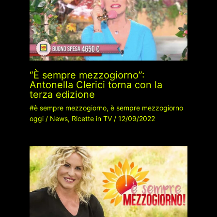
“È sempre mezzogiorno”:
Antonella Clerici torna con la
terza edizione
#è sempre mezzogiorno
,
è sempre mezzogiorno
oggi
/
News
,
Ricette in TV
/
12/09/2022