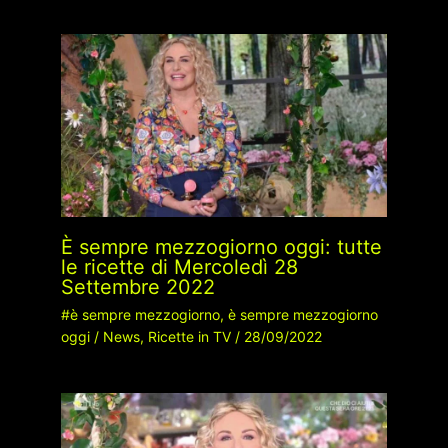
È sempre mezzogiorno oggi: tutte
le ricette di Mercoledì 28
Settembre 2022
#è sempre mezzogiorno
,
è sempre mezzogiorno
oggi
/
News
,
Ricette in TV
/
28/09/2022