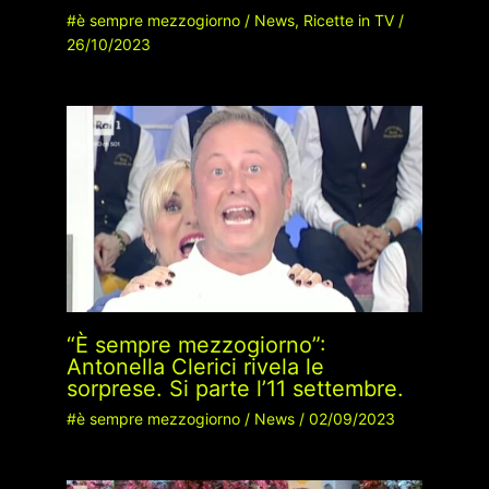
#è sempre mezzogiorno
/
News
,
Ricette in TV
/
26/10/2023
“È sempre mezzogiorno”:
Antonella Clerici rivela le
sorprese. Si parte l’11 settembre.
#è sempre mezzogiorno
/
News
/
02/09/2023