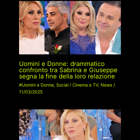
Uomini e Donne: drammatico
confronto tra Sabrina e Giuseppe
segna la fine della loro relazione
#Uomini e Donne
,
Social
/
Cinema e TV
,
News
/
11/03/2025