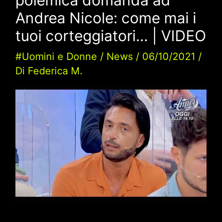
Andrea Nicole: come mai i
tuoi corteggiatori… | VIDEO
#Uomini e Donne
/
News
/
06/10/2021
/
Di
Federica M.