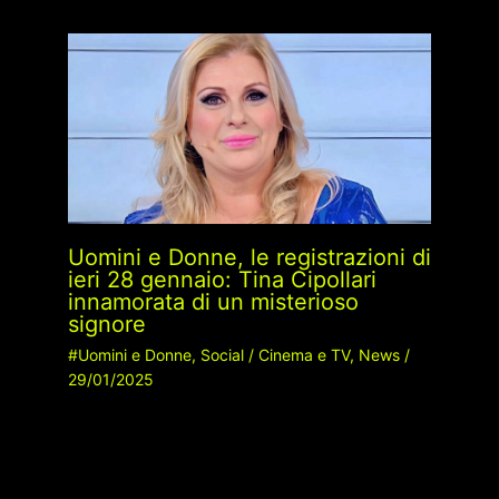
Uomini e Donne, le registrazioni di
ieri 28 gennaio: Tina Cipollari
innamorata di un misterioso
signore
#Uomini e Donne
,
Social
/
Cinema e TV
,
News
/
29/01/2025