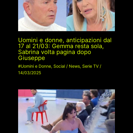
Uomini e donne, anticipazioni dal
17 al 21/03: Gemma resta sola,
Sabrina volta pagina dopo
Giuseppe
#Uomini e Donne
,
Social
/
News
,
Serie TV
/
14/03/2025