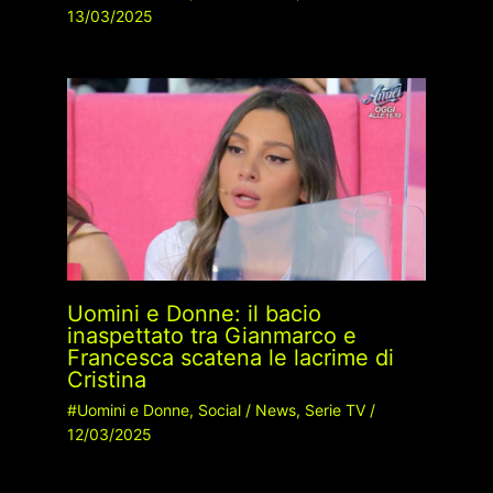
13/03/2025
Uomini e Donne: il bacio
inaspettato tra Gianmarco e
Francesca scatena le lacrime di
Cristina
#Uomini e Donne
,
Social
/
News
,
Serie TV
/
12/03/2025