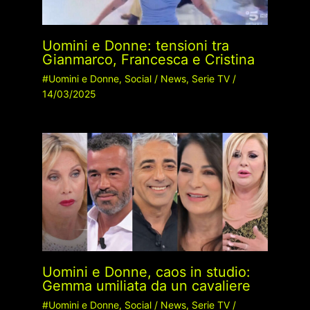
Uomini e Donne: tensioni tra
Gianmarco, Francesca e Cristina
#Uomini e Donne
,
Social
/
News
,
Serie TV
/
14/03/2025
Uomini e Donne, caos in studio:
Gemma umiliata da un cavaliere
#Uomini e Donne
,
Social
/
News
,
Serie TV
/