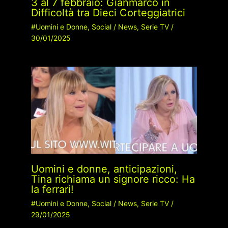
3 al 7 febbraio: Gianmarco in
Difficoltà tra Dieci Corteggiatrici
#Uomini e Donne
,
Social
/
News
,
Serie TV
/
30/01/2025
Uomini e donne, anticipazioni,
Tina richiama un signore ricco: Ha
la ferrari!
#Uomini e Donne
,
Social
/
News
,
Serie TV
/
29/01/2025