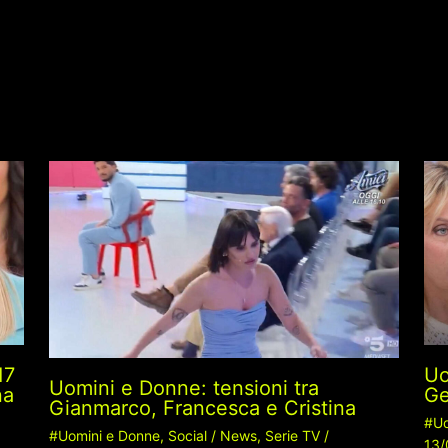
17
Uo
Uomini e Donne: tensioni tra
na
Ge
Gianmarco, Francesca e Cristina
#Uo
#Uomini e Donne
,
Social
/
News
,
Serie TV
/
13/