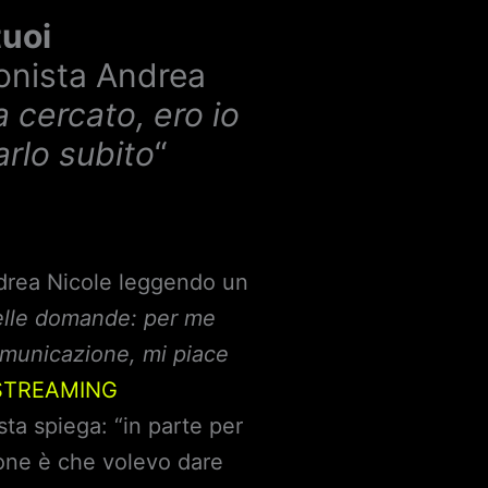
tuoi
ronista Andrea
a cercato, ero io
arlo subito
“
drea Nicole leggendo un
elle domande: per me
omunicazione, mi piace
 STREAMING
ista spiega: “in parte per
ione è che volevo dare