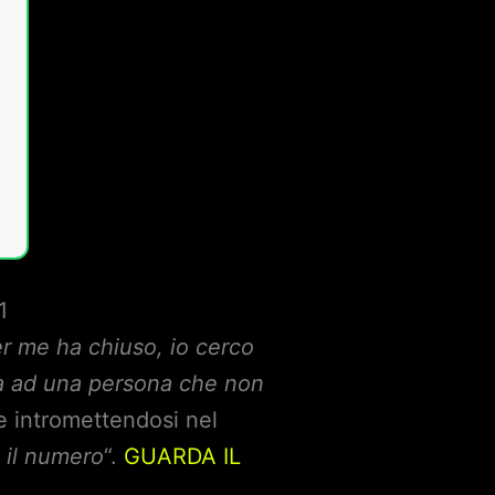
1
r me ha chiuso, io cerco
a ad una persona che non
 e intromettendosi nel
 il numero
“.
GUARDA IL