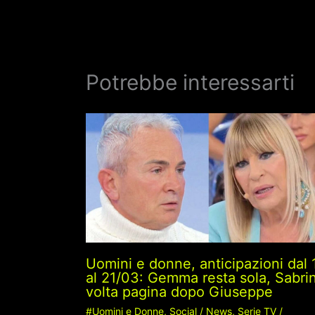
Potrebbe interessarti
Uomini e donne, anticipazioni dal 
al 21/03: Gemma resta sola, Sabri
volta pagina dopo Giuseppe
#Uomini e Donne
,
Social
/
News
,
Serie TV
/