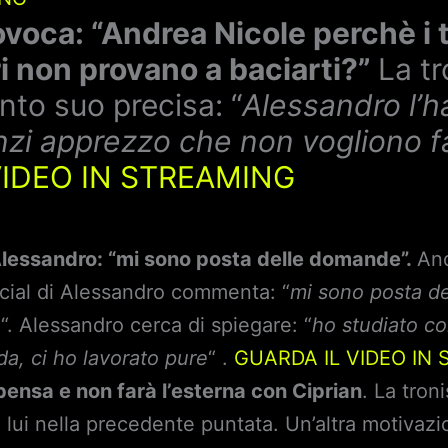
oca: “Andrea Nicole perchè i 
i non provano a baciarti?”
La t
nto suo precisa: “
Alessandro l’h
anzi apprezzo che non vogliono f
VIDEO IN STREAMING
Alessandro: “mi sono posta delle domande”.
An
ocial di Alessandro commenta: “
mi sono posta d
o
“. Alessandro cerca di spiegare: “
ho studiato c
a, ci ho lavorato pure
“ .
GUARDA IL VIDEO IN
pensa e non farà l’esterna con Ciprian
. La tron
 lui nella precedente puntata. Un’altra motivaz