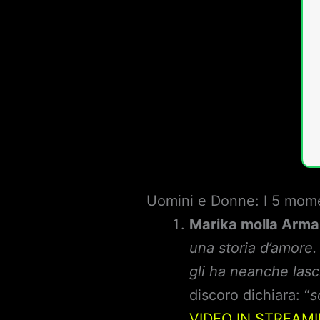
Uomini e Donne: I 5 momen
Marika molla Arm
una storia d’amore
gli ha neanche lasc
discoro dichiara: “
s
VIDEO IN STREAM