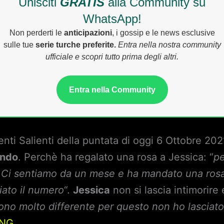
Unisciti
GRATIS
alla Community su
WhatsApp!
Non perderti le
anticipazioni
, i gossip e le news esclusive
sulle tue
serie turche preferite.
Entra nella nostra community
ufficiale e scopri tutto prima degli altri.
Entra nella Community
ti Salienti della puntata di oggi 6 Ottobre 202
ando
. Perchè ha regalato una rosa a Jessica: “
pe
. Ci sentiamo da un mese e ha mandato una ros
iato il numero
“.
Jessica
non si lascia intimorire
ono molto differente per questo non ho lasciato
ING