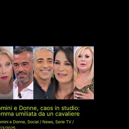
mini e Donne, caos in studio:
mma umiliata da un cavaliere
mini e Donne
,
Social
/
News
,
Serie TV
/
03/2025