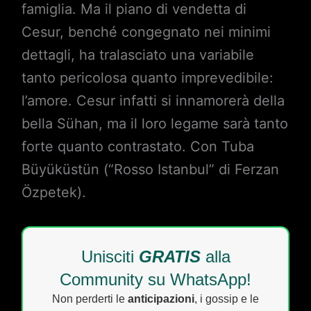
famiglia. Ma il piano di vendetta di
Cesur, benché congegnato nei minimi
dettagli, ha tralasciato una variabile
tanto pericolosa quanto imprevedibile:
l’amore. Cesur infatti si innamorerà della
bella Sühan, ma il loro legame sarà tanto
forte quanto contrastato. Con Tuba
Büyüküstün (“Rosso Istanbul” di Ferzan
Özpetek).
Unisciti
GRATIS
alla
Community su WhatsApp!
Non perderti le
anticipazioni
, i gossip e le