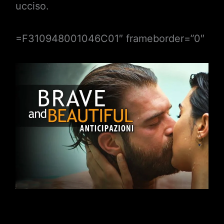
ucciso.
=F310948001046C01″ frameborder=”0″