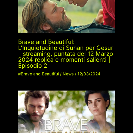
Brave and Beautiful:
L’Inquietudine di Suhan per Cesur
– streaming, puntata del 12 Marzo
2024 replica e momenti salienti |
Episodio 2
#Brave and Beautiful
/
News
/
12/03/2024