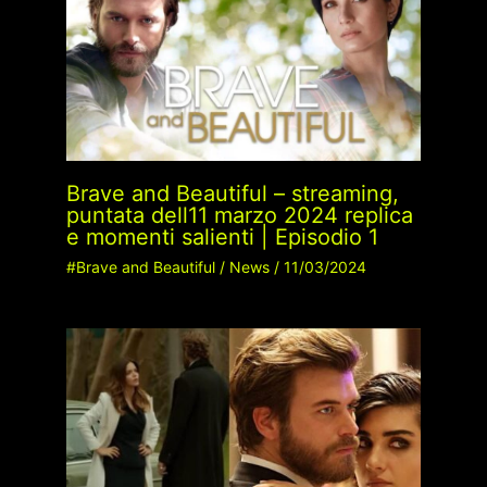
Brave and Beautiful – streaming,
puntata dell11 marzo 2024 replica
e momenti salienti | Episodio 1
#Brave and Beautiful
/
News
/
11/03/2024