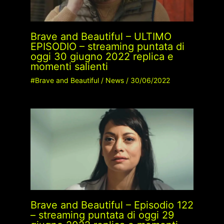
Brave and Beautiful – ULTIMO
EPISODIO – streaming puntata di
oggi 30 giugno 2022 replica e
momenti salienti
#Brave and Beautiful
/
News
/
30/06/2022
Brave and Beautiful – Episodio 122
– streaming puntata di oggi 29