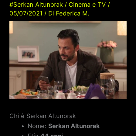
#Serkan Altunorak
/
Cinema e TV
/
05/07/2021
/ Di
Federica M.
Chi è Serkan Altunorak
Nome:
Serkan Altunorak