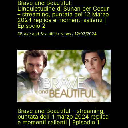
Brave and Beautiful:
L’Inquietudine di Suhan per Cesur
– streaming, puntata del 12 Marzo
2024 replica e momenti salienti |
Episodio 2
#Brave and Beautiful
/
News
/
12/03/2024
Brave and Beautiful – streaming,
puntata dell11 marzo 2024 replica
e momenti salienti | Episodio 1