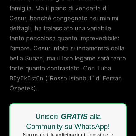
famiglia. Ma il piano di vendetta di
Cesur, benché congegnato nei minimi
dettagli, ha tralasciato una variabile
tanto pericolosa quanto imprevedibile:
l’amore. Cesur infatti si innamorerà della
bella Sühan, ma il loro legame sarà tanto
forte quanto contrastato. Con Tuba
Büyüküstün (“Rosso Istanbul” di Ferzan
Özpetek).
Unisciti
GRATIS
alla
Community su WhatsApp!
Non perderti le
anticipazioni
, i gossip e le