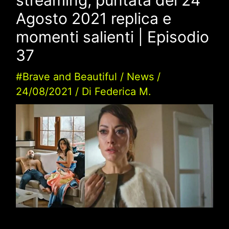
Agosto 2021 replica e
momenti salienti | Episodio
37
#Brave and Beautiful
/
News
/
24/08/2021
/ Di
Federica M.