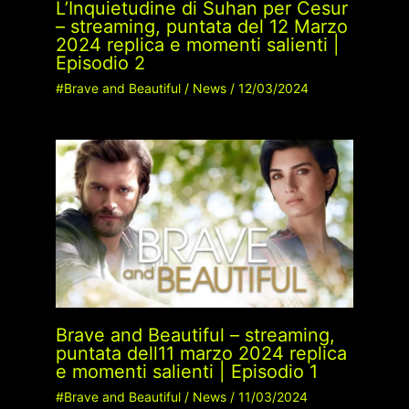
L’Inquietudine di Suhan per Cesur
– streaming, puntata del 12 Marzo
2024 replica e momenti salienti |
Episodio 2
#Brave and Beautiful
/
News
/
12/03/2024
Brave and Beautiful – streaming,
puntata dell11 marzo 2024 replica
e momenti salienti | Episodio 1
#Brave and Beautiful
/
News
/
11/03/2024