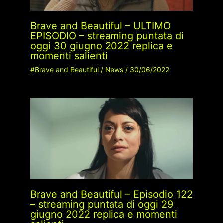
Brave and Beautiful – ULTIMO
EPISODIO – streaming puntata di
oggi 30 giugno 2022 replica e
momenti salienti
#Brave and Beautiful
/
News
/
30/06/2022
Brave and Beautiful – Episodio 122
– streaming puntata di oggi 29
giugno 2022 replica e momenti