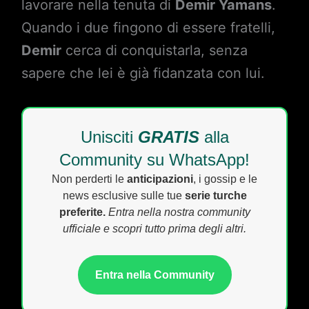
lavorare nella tenuta di
Demir Yamans
.
Quando i due fingono di essere fratelli,
Demir
cerca di conquistarla, senza
sapere che lei è già fidanzata con lui.
Unisciti
GRATIS
alla
Community su WhatsApp!
Non perderti le
anticipazioni
, i gossip e le
news esclusive sulle tue
serie turche
preferite.
Entra nella nostra community
ufficiale e scopri tutto prima degli altri.
Entra nella Community