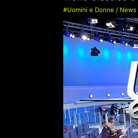
#Uomini e Donne
/
News