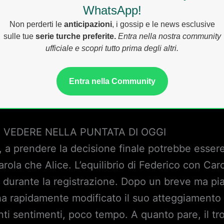
WhatsApp!
Non perderti le
anticipazioni
, i gossip e le news esclusive
sulle tue
serie turche preferite.
Entra nella nostra community
ufficiale e scopri tutto prima degli altri.
Entra nella Community
 VEDERE NELLA PUNTATA DI OGGI
 a prendere la decisione finale potrebbe esser
rola che Alice. L’equilibrio di Federico con Car
urante la registrazione. Dopo un breve ma piac
a ha rapidamente modificato il suo atteggiamento n
nti sentimenti, poco tempo. A quanto pare, il tr