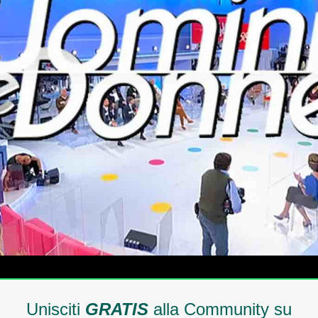
Unisciti
GRATIS
alla Community su