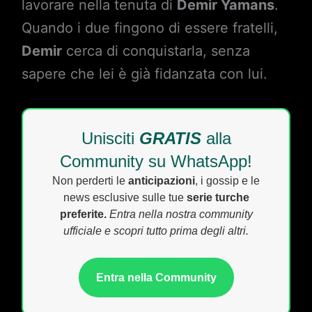
lavorare nella tenuta di
Demir Yamans
.
Quando i due fingono di essere fratelli,
Demir
cerca di conquistarla, senza
sapere che lei è già fidanzata con lui.
Unisciti
GRATIS
alla
Community su WhatsApp!
Non perderti le
anticipazioni
, i gossip e le
news esclusive sulle tue
serie turche
preferite.
Entra nella nostra community
ufficiale e scopri tutto prima degli altri.
Entra nella Community