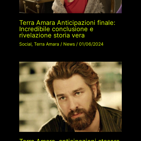
Terra Amara Anticipazioni finale:
Incredibile conclusione e
rivelazione storia vera
Social
,
Terra Amara
/
News
/
01/06/2024