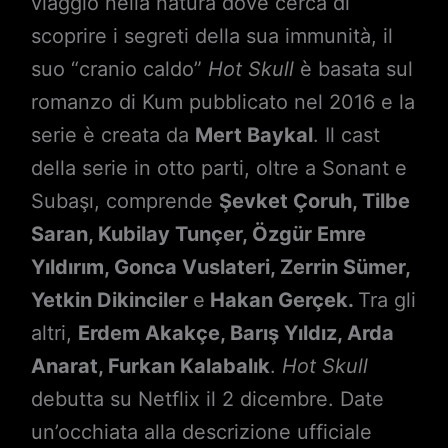
viaggio nella natura dove cerca di
scoprire i segreti della sua immunità, il
suo “cranio caldo”
Hot Skull
è basata sul
romanzo di Kum pubblicato nel 2016 e la
serie è creata da
Mert Baykal
. Il cast
della serie in otto parti, oltre a Sonant e
Subaşı, comprende
Şevket Çoruh, Tilbe
Saran, Kubilay Tunçer, Özgür Emre
Yıldırım, Gonca Vuslateri, Zerrin Sümer,
Yetkin Dikinciler
e
Hakan Gerçek.
Tra gli
altri,
Erdem Akakçe, Barış Yıldız, Arda
Anarat, Furkan Kalabalık
.
Hot Skull
debutta su Netflix il 2 dicembre. Date
un’occhiata alla descrizione ufficiale