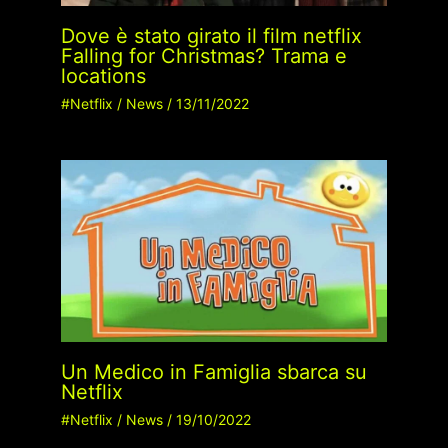
Dove è stato girato il film netflix
Falling for Christmas? Trama e
locations
#Netflix
/
News
/
13/11/2022
Un Medico in Famiglia sbarca su
Netflix
#Netflix
/
News
/
19/10/2022