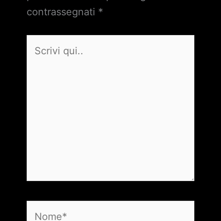
contrassegnati
*
Scrivi
qui..
Nome*