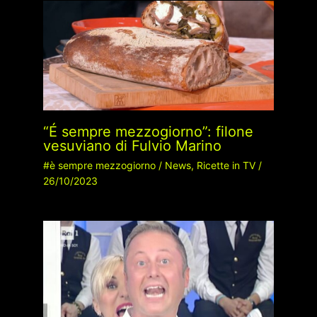
“É sempre mezzogiorno”: filone
vesuviano di Fulvio Marino
#è sempre mezzogiorno
/
News
,
Ricette in TV
/
26/10/2023