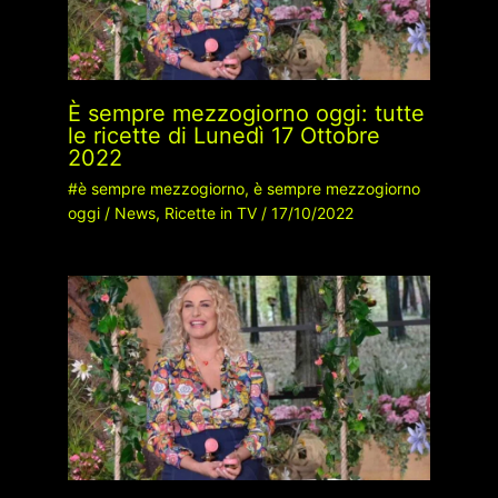
È sempre mezzogiorno oggi: tutte
le ricette di Lunedì 17 Ottobre
2022
#è sempre mezzogiorno
,
è sempre mezzogiorno
oggi
/
News
,
Ricette in TV
/
17/10/2022