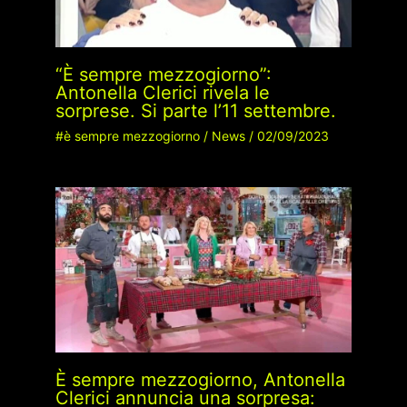
“È sempre mezzogiorno”:
Antonella Clerici rivela le
sorprese. Si parte l’11 settembre.
#è sempre mezzogiorno
/
News
/
02/09/2023
È sempre mezzogiorno, Antonella
Clerici annuncia una sorpresa: