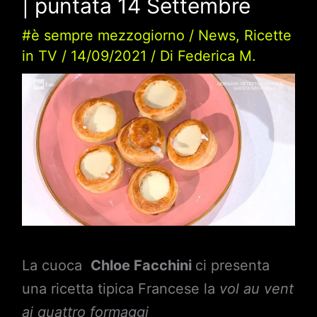
| puntata 14 Settembre
#è sempre mezzogiorno
/
News
,
Ricette
in TV
/
14/09/2021
/ Di
Federica M.
La cuoca
Chloe Facchini
ci presenta
una ricetta tipica Francese la
vol au vent
ai quattro formaggi