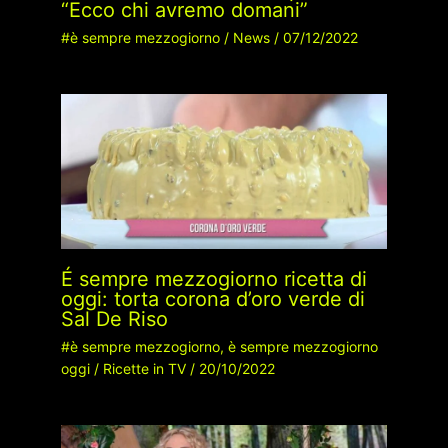
“Ecco chi avremo domani”
#è sempre mezzogiorno
/
News
/
07/12/2022
É sempre mezzogiorno ricetta di
oggi: torta corona d’oro verde di
Sal De Riso
#è sempre mezzogiorno
,
è sempre mezzogiorno
oggi
/
Ricette in TV
/
20/10/2022