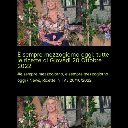
È sempre mezzogiorno oggi: tutte
le ricette di Giovedì 20 Ottobre
2022
#è sempre mezzogiorno
,
è sempre mezzogiorno
oggi
/
News
,
Ricette in TV
/
20/10/2022