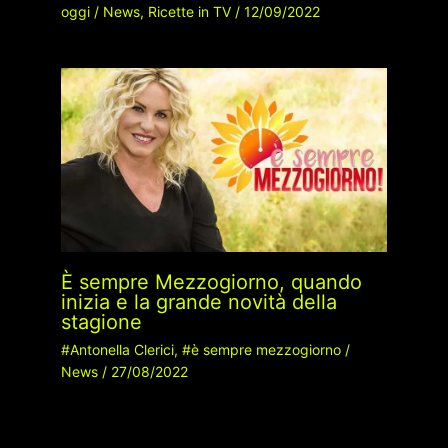
oggi
/
News
,
Ricette in TV
/
12/09/2022
È sempre Mezzogiorno, quando
inizia e la grande novità della
stagione
#Antonella Clerici
,
#è sempre mezzogiorno
/
News
/
27/08/2022