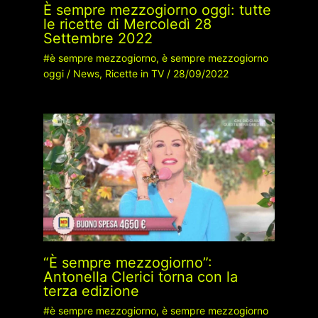
È sempre mezzogiorno oggi: tutte
le ricette di Mercoledì 28
Settembre 2022
#è sempre mezzogiorno
,
è sempre mezzogiorno
oggi
/
News
,
Ricette in TV
/
28/09/2022
“È sempre mezzogiorno”:
Antonella Clerici torna con la
terza edizione
#è sempre mezzogiorno
,
è sempre mezzogiorno