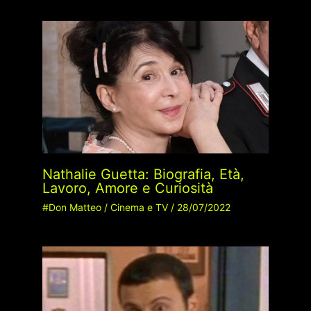
Nathalie Guetta: Biografia, Età,
Lavoro, Amore e Curiosità
#Don Matteo
/
Cinema e TV
/
28/07/2022