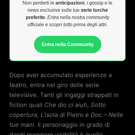
Non perderti le
anticipazioni
, i gossip e le
news esclusive sulle tue
serie turche
preferite.
Entra nella nostra community
ufficiale e scopri tutto prima degli altri.
Entra nella Community
Dopo aver accumulato esperienze a
teatro, entra nel giro delle serie
televisive. Tanti gli ingaggi strappati in
fiction quali
Che dio ci aiuti
,
Sotto
copertura
,
L’isola di Pietro
e
Doc – Nelle
tue mani
. Il personaggio in grado di
dargli maggiore visibilità è quello