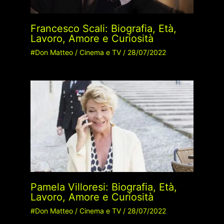
Francesco Scali: Biografia, Età,
Lavoro, Amore e Curiosità
#Don Matteo
/
Cinema e TV
/
28/07/2022
Pamela Villoresi: Biografia, Età,
Lavoro, Amore e Curiosità
#Don Matteo
/
Cinema e TV
/
28/07/2022