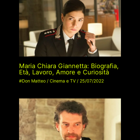
Maria Chiara Giannetta: Biografia,
Età, Lavoro, Amore e Curiosità
#Don Matteo
/
Cinema e TV
/
25/07/2022