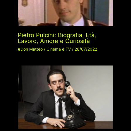
Pietro Pulcini: Biografia, Età,
Lavoro, Amore e Curiosità
#Don Matteo
/
Cinema e TV
/
28/07/2022