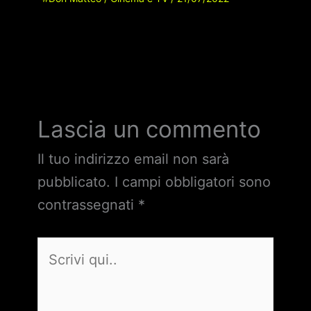
Lascia un commento
Il tuo indirizzo email non sarà
pubblicato.
I campi obbligatori sono
contrassegnati
*
Scrivi
qui..