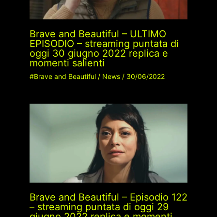
Brave and Beautiful – ULTIMO
EPISODIO – streaming puntata di
oggi 30 giugno 2022 replica e
momenti salienti
#Brave and Beautiful
/
News
/
30/06/2022
Brave and Beautiful – Episodio 122
– streaming puntata di oggi 29
giugno 2022 replica e momenti