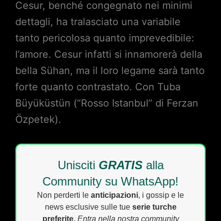
Cesur, benché congegnato nei minimi
dettagli, ha tralasciato una variabile
tanto pericolosa quanto imprevedibile:
l’amore. Cesur infatti si innamorerà della
bella Sühan, ma il loro legame sarà tanto
forte quanto contrastato. Con Tuba
Büyüküstün (“Rosso Istanbul” di Ferzan
Özpetek).
Unisciti
GRATIS
alla
Community su WhatsApp!
Non perderti le
anticipazioni
, i gossip e le
news esclusive sulle tue
serie turche
preferite.
Entra nella nostra community