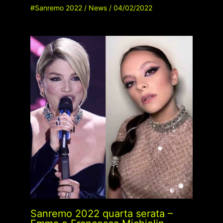
#Sanremo 2022
/
News
/
04/02/2022
Sanremo 2022 quarta serata –