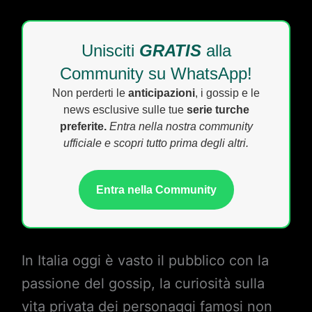
Unisciti
GRATIS
alla
Community su WhatsApp!
Non perderti le
anticipazioni
, i gossip e le
news esclusive sulle tue
serie turche
preferite.
Entra nella nostra community
ufficiale e scopri tutto prima degli altri.
Entra nella Community
In Italia oggi è vasto il pubblico con la
passione del gossip, la curiosità sulla
vita privata dei personaggi famosi non