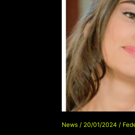
News
/
20/01/2024
/
Fede