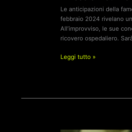
Le anticipazioni della fam
febbraio 2024 rivelano un 
All’improvviso, le sue con
ricovero ospedaliero. Sar
Il
Leggi tutto »
Paradiso
delle
Signore:
Anticipazioni
fino
al
2