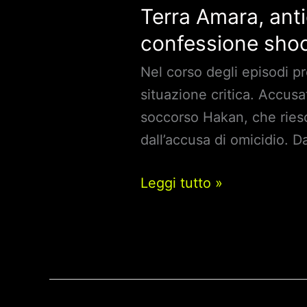
Terra Amara, anti
confessione shoc
Nel corso degli episodi pr
situazione critica. Accusa
soccorso Hakan, che riesc
dall’accusa di omicidio. Da
Terra
Leggi tutto »
Amara,
anticipazioni
dal
22
e