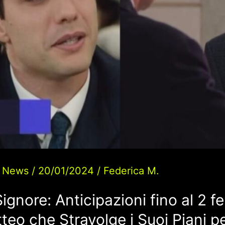
/
News
/
20/01/2024
/
Federica M.
Signore: Anticipazioni fino al 2 f
tteo che Stravolge i Suoi Piani p