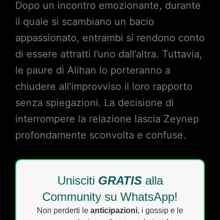
Dopo un incontro emozionante, durante
il quale si scambiano un bacio
appassionato, entrambi si rendono conto
di essere attratti l’uno dall’altra. Tuttavia,
le paure di Alihan lo porteranno a
chiudere all’improvviso il loro rapporto
senza spiegazioni. La decisione di
interrompere la relazione lascia Zeynep
profondamente sconvolta e confuse.
Unisciti
GRATIS
alla
Community su WhatsApp!
Non perderti le
anticipazioni
, i gossip e le