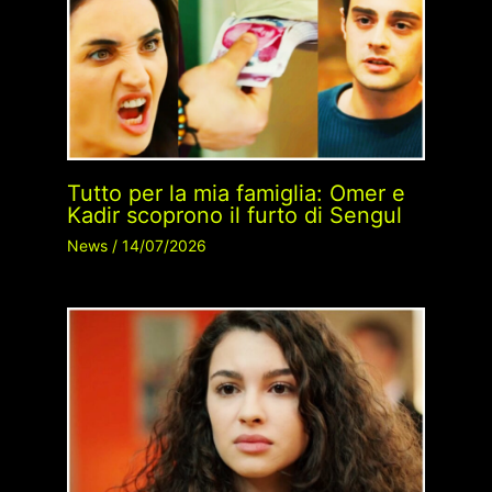
Tutto per la mia famiglia: Omer e
Kadir scoprono il furto di Sengul
News
/
14/07/2026