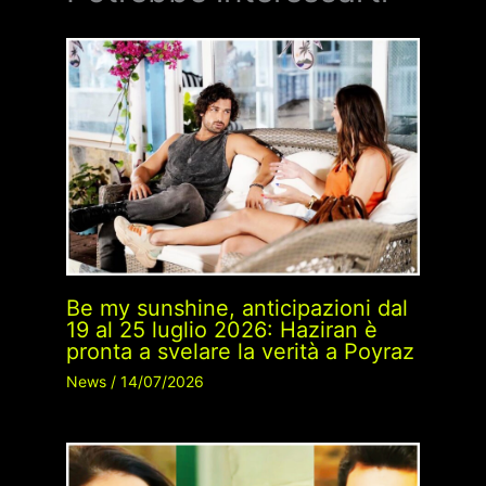
Be my sunshine, anticipazioni dal
19 al 25 luglio 2026: Haziran è
pronta a svelare la verità a Poyraz
News
/
14/07/2026