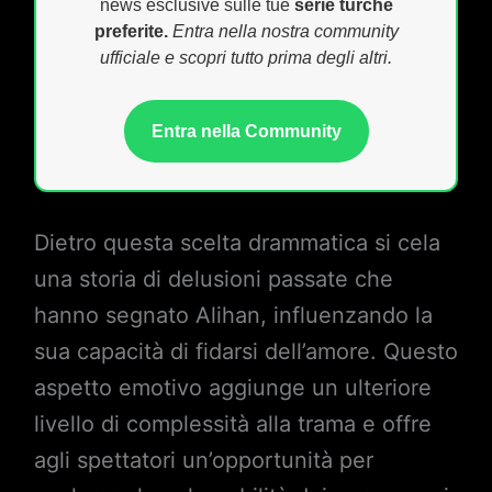
news esclusive sulle tue
serie turche
preferite.
Entra nella nostra community
ufficiale e scopri tutto prima degli altri.
Entra nella Community
Dietro questa scelta drammatica si cela
una storia di delusioni passate che
hanno segnato Alihan, influenzando la
sua capacità di fidarsi dell’amore. Questo
aspetto emotivo aggiunge un ulteriore
livello di complessità alla trama e offre
agli spettatori un’opportunità per