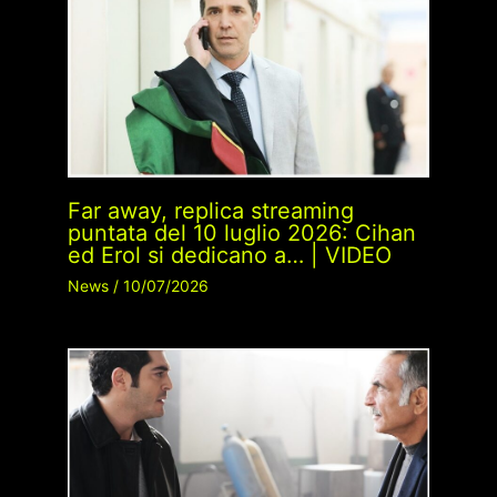
Far away, replica streaming
puntata del 10 luglio 2026: Cihan
ed Erol si dedicano a… | VIDEO
News
/
10/07/2026