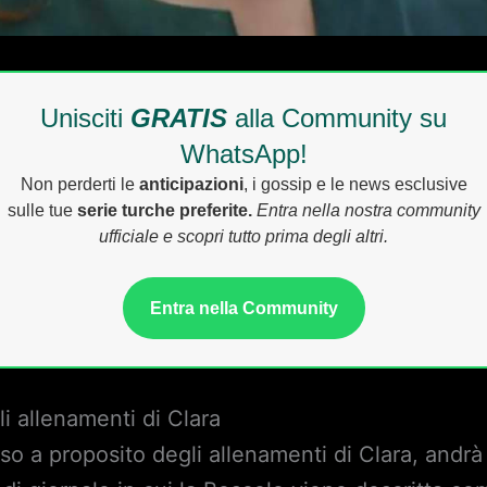
Unisciti
GRATIS
alla Community su
WhatsApp!
Non perderti le
anticipazioni
, i gossip e le news esclusive
sulle tue
serie turche preferite.
Entra nella nostra community
ufficiale e scopri tutto prima degli altri.
Entra nella Community
i allenamenti di Clara
so a proposito degli allenamenti di Clara, andrà