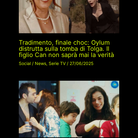
Tradimento, finale choc: Oylum
distrutta sulla tomba di Tolga. Il
figlio Can non saprà mai la verità
Social
/
News
,
Serie TV
/
27/06/2025