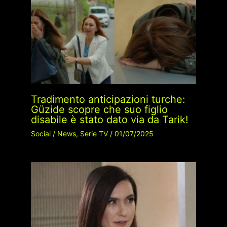
Tradimento anticipazioni turche:
Güzide scopre che suo figlio
disabile è stato dato via da Tarik!
Social
/
News
,
Serie TV
/
01/07/2025