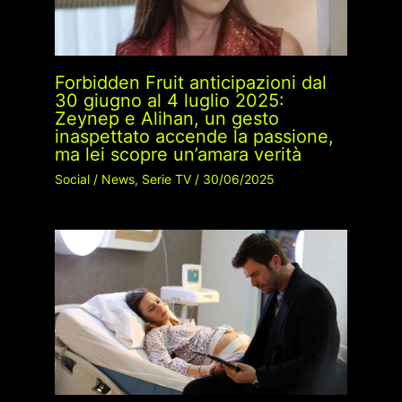
Forbidden Fruit anticipazioni dal
30 giugno al 4 luglio 2025:
Zeynep e Alihan, un gesto
inaspettato accende la passione,
ma lei scopre un’amara verità
Social
/
News
,
Serie TV
/
30/06/2025