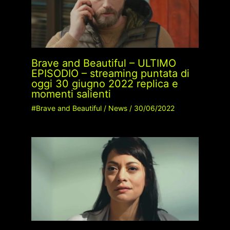
Brave and Beautiful – ULTIMO
EPISODIO – streaming puntata di
oggi 30 giugno 2022 replica e
momenti salienti
#Brave and Beautiful
/
News
/
30/06/2022