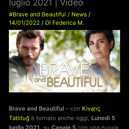
luglio 2021 | Video
#Brave and Beautiful
/
News
/
14/01/2022
/ Di
Federica M.
Brave and Beautiful
– con
Kıvanç
Tatlıtuğ
è tornato anche oggi,
Lunedì 5
luglio 2021
, su
Canale 5
con una nuova