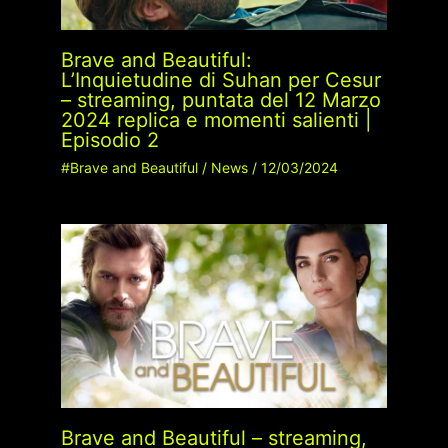
Brave and Beautiful:
L’Inquietudine di Suhan per Cesur
– streaming, puntata del 12 Marzo
2024 replica e momenti salienti |
Episodio 2
#Brave and Beautiful
/
News
/
12/03/2024
Brave and Beautiful – streaming,