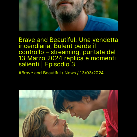
Brave and Beautiful: Una vendetta
incendiaria, Bulent perde il
controllo – streaming, puntata del
13 Marzo 2024 replica e momenti
salienti | Episodio 3
#Brave and Beautiful
/
News
/
13/03/2024