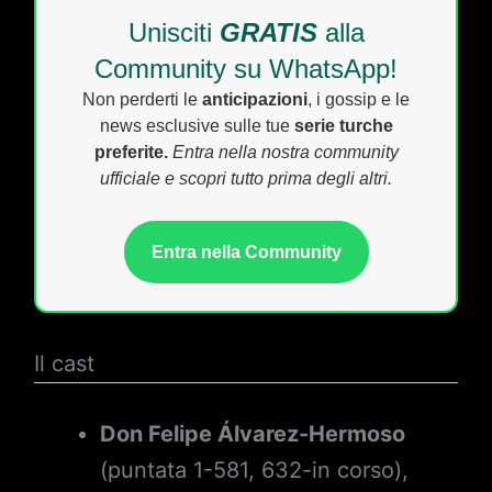
Unisciti
GRATIS
alla
Community su WhatsApp!
Non perderti le
anticipazioni
, i gossip e le
news esclusive sulle tue
serie turche
preferite.
Entra nella nostra community
ufficiale e scopri tutto prima degli altri.
Entra nella Community
Il cast
Don Felipe Álvarez-Hermoso
(puntata 1-581, 632-in corso),