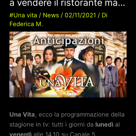
a vendere il ristorante ma…
#Una vita
/
News
/
02/11/2021
/ Di
Federica M.
Una Vita
, ecco la programmazione della
stagione in tv: tutti i giorni da
lunedì
al
venerdì
alle 14.10 su Canale 5