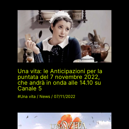
Una vita: le Anticipazioni per la
puntata del 7 novembre 2022,
che andrà in onda alle 14.10 su
Canale 5
#Una vita
/
News
/
07/11/2022