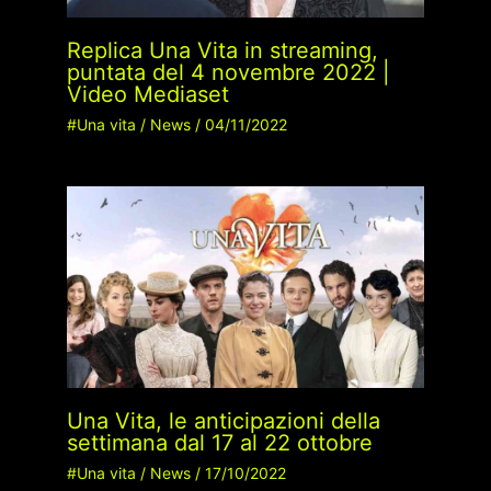
Replica Una Vita in streaming,
puntata del 4 novembre 2022 |
Video Mediaset
#Una vita
/
News
/
04/11/2022
Una Vita, le anticipazioni della
settimana dal 17 al 22 ottobre
#Una vita
/
News
/
17/10/2022