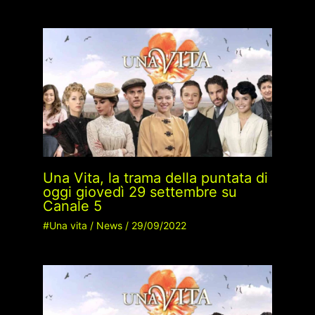
Una Vita, la trama della puntata di
oggi giovedì 29 settembre su
Canale 5
#Una vita
/
News
/
29/09/2022