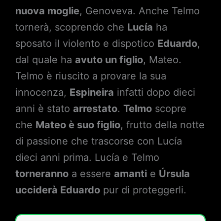
nuova moglie
, Genoveva. Anche Telmo
tornerà, scoprendo che
Lucía
ha
sposato il violento e dispotico
Eduardo
,
dal quale ha
avuto un figlio
, Mateo.
Telmo è riuscito a provare la sua
innocenza,
Espineira
infatti dopo dieci
anni è stato
arrestato
.
Telmo
scopre
che
Mateo è suo figlio
, frutto della notte
di passione che trascorse con Lucía
dieci anni prima. Lucía e Telmo
torneranno
a essere
amanti
e
Úrsula
ucciderà Eduardo
pur di proteggerli.