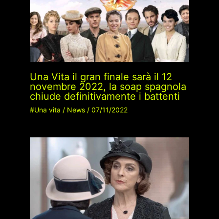
Una Vita il gran finale sarà il 12
novembre 2022, la soap spagnola
chiude definitivamente i battenti
#Una vita
/
News
/
07/11/2022