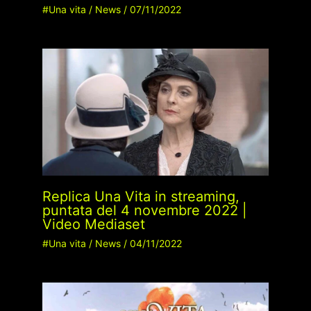
#Una vita
/
News
/
07/11/2022
Replica Una Vita in streaming,
puntata del 4 novembre 2022 |
Video Mediaset
#Una vita
/
News
/
04/11/2022