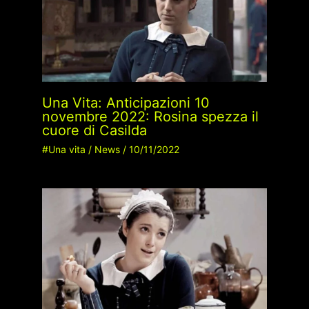
Una Vita: Anticipazioni 10
novembre 2022: Rosina spezza il
cuore di Casilda
#Una vita
/
News
/
10/11/2022