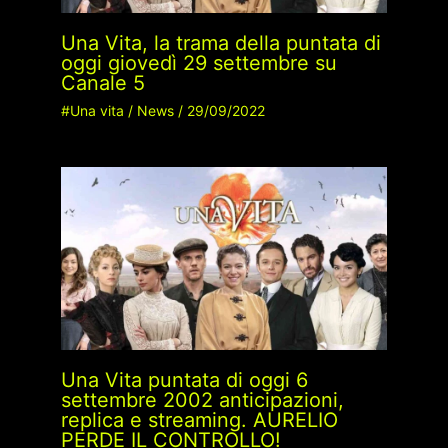
Una Vita, la trama della puntata di
oggi giovedì 29 settembre su
Canale 5
#Una vita
/
News
/
29/09/2022
Una Vita puntata di oggi 6
settembre 2002 anticipazioni,
replica e streaming. AURELIO
PERDE IL CONTROLLO!