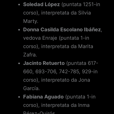
Soledad López
(puntata 1251-in
corso), interpretata da Silvia
Marty.
Donna Casilda Escolano Ibáñez
,
vedova Enraje (puntata 1-in
corso), interpretata da Marita
Zafra.
Jacinto Retuerto
(puntata 617-
660, 693-706, 742-785, 929-in
corso), interpretato da Jona
García.
Fabiana Aguado
(puntata 1-in
corso), interpretata da Inma
Pérez-Quirós.