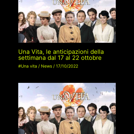
Una Vita, le anticipazioni della
settimana dal 17 al 22 ottobre
#Una vita
/
News
/
17/10/2022