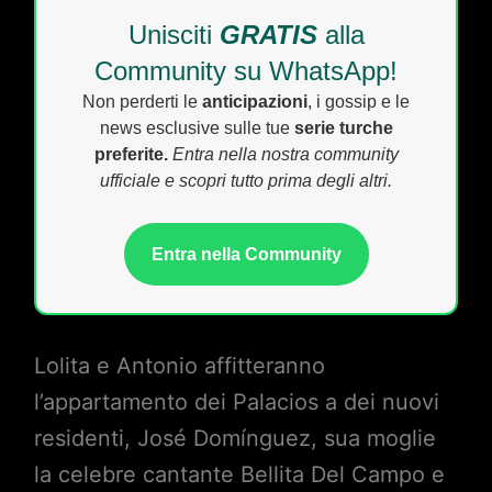
Unisciti
GRATIS
alla
Community su WhatsApp!
Non perderti le
anticipazioni
, i gossip e le
news esclusive sulle tue
serie turche
preferite.
Entra nella nostra community
ufficiale e scopri tutto prima degli altri.
Entra nella Community
Lolita e Antonio affitteranno
l’appartamento dei Palacios a dei nuovi
residenti, José Domínguez, sua moglie
la celebre cantante Bellita Del Campo e