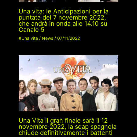
Una vita: le Anticipazioni per la
puntata del 7 novembre 2022,
che andrà in onda alle 14.10 su
Canale 5
#Una vita
/
News
/
07/11/2022
Una Vita il gran finale sarà il 12
novembre 2022, la soap spagnola
chiude definitivamente i battenti