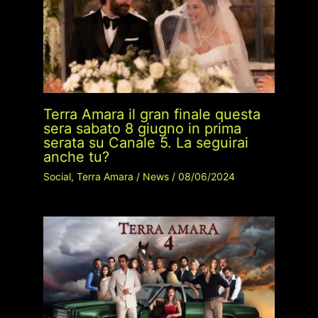
Terra Amara il gran finale questa
sera sabato 8 giugno in prima
serata su Canale 5. La seguirai
anche tu?
Social
,
Terra Amara
/
News
/
08/06/2024