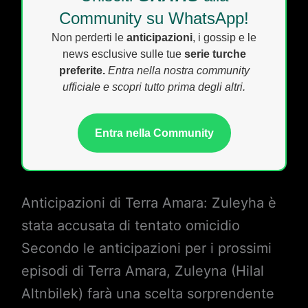
Community su WhatsApp!
Non perderti le
anticipazioni
, i gossip e le
news esclusive sulle tue
serie turche
preferite.
Entra nella nostra community
ufficiale e scopri tutto prima degli altri.
Entra nella Community
Anticipazioni di Terra Amara: Zuleyha è
stata accusata di tentato omicidio
Secondo le anticipazioni per i prossimi
episodi di Terra Amara, Zuleyna (Hilal
Altnbilek) farà una scelta sorprendente