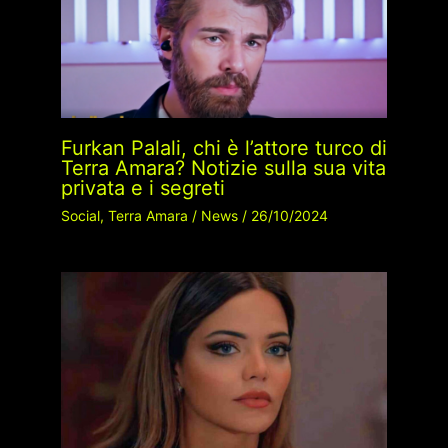
Furkan Palali, chi è l’attore turco di
Terra Amara? Notizie sulla sua vita
privata e i segreti
Social
,
Terra Amara
/
News
/
26/10/2024