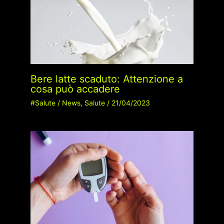
Bere latte scaduto: Attenzione a
cosa può accadere
#Salute
/
News
,
Salute
/
21/04/2023