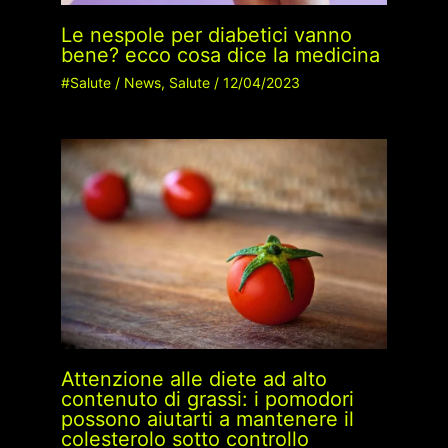
Le nespole per diabetici vanno
bene? ecco cosa dice la medicina
#Salute
/
News
,
Salute
/
12/04/2023
Attenzione alle diete ad alto
contenuto di grassi: i pomodori
possono aiutarti a mantenere il
colesterolo sotto controllo