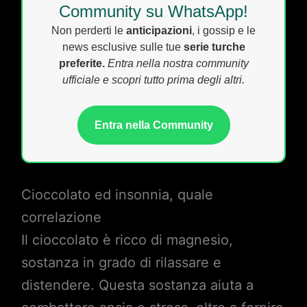
Community su WhatsApp!
Non perderti le
anticipazioni
, i gossip e le
news esclusive sulle tue
serie turche
preferite.
Entra nella nostra community
ufficiale e scopri tutto prima degli altri.
Entra nella Community
Cioccolato ed insonnia, quale
correlazione
Il cioccolato è ricco di magnesio,
sostanza in grado di rilassare e
distendere. Questa sostanza aiuta a