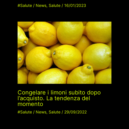
#Salute
/
News
,
Salute
/
16/01/2023
Congelare i limoni subito dopo
l’acquisto. La tendenza del
momento
#Salute
/
News
,
Salute
/
29/09/2022