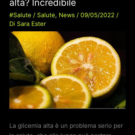
alta? Incredibile
#Salute
/
Salute
,
News
/
09/05/2022
/
Di
Sara Ester
La glicemia alta è un problema serio per