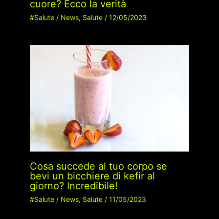
cuore? Ecco la verità
#Salute
/
News
,
Salute
/
12/05/2023
Cosa succede al tuo corpo se
bevi un bicchiere di kefir al
giorno? Incredibile!
#Salute
/
News
,
Salute
/
11/05/2023