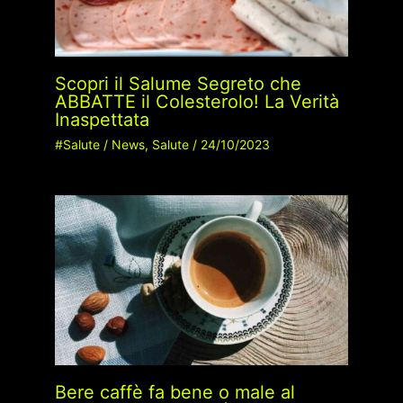
Scopri il Salume Segreto che
ABBATTE il Colesterolo! La Verità
Inaspettata
#Salute
/
News
,
Salute
/
24/10/2023
Bere caffè fa bene o male al