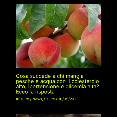
Cosa succede a chi mangia
pesche e acqua con il colesterolo
alto, ipertensione e glicemia alta?
Ecco la risposta
#Salute
/
News
,
Salute
/
10/05/2023