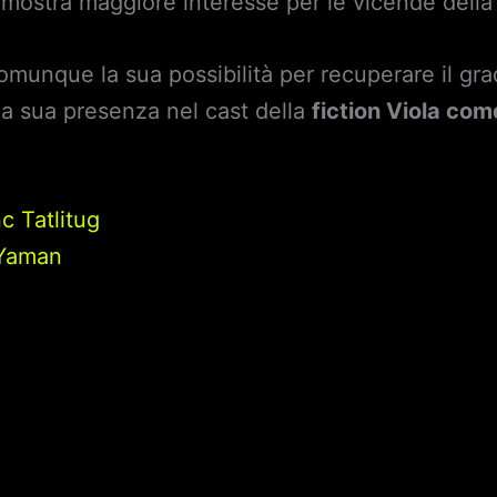
o dimostra maggiore interesse per le vicende del
munque la sua possibilità per recuperare il grad
 la sua presenza nel cast della
fiction Viola com
nc Tatlitug
 Yaman