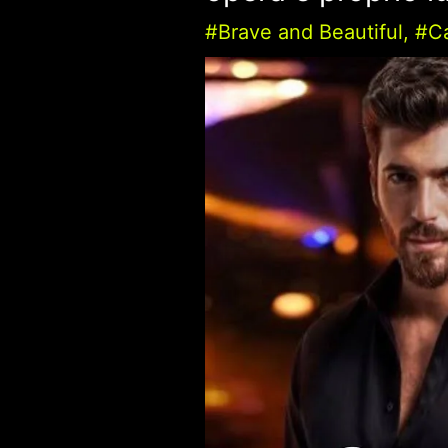
#Brave and Beautiful
,
#C