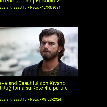
menti salienti | Episodio 2
ave and Beautiful
/
News
/
12/03/2024
ave and Beautiful con Kıvanç
tlıtuğ torna su Rete 4 a partire
a…
ave and Beautiful
/
News
/
08/03/2024