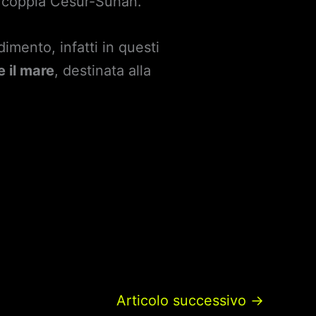
la coppia Cesur-Suhan.
imento, infatti in questi
e il mare
, destinata alla
Articolo successivo
→