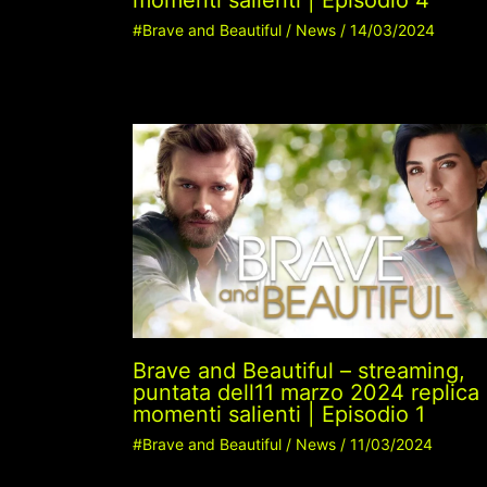
momenti salienti | Episodio 4
#Brave and Beautiful
/
News
/
14/03/2024
Brave and Beautiful – streaming,
puntata dell11 marzo 2024 replica
momenti salienti | Episodio 1
#Brave and Beautiful
/
News
/
11/03/2024