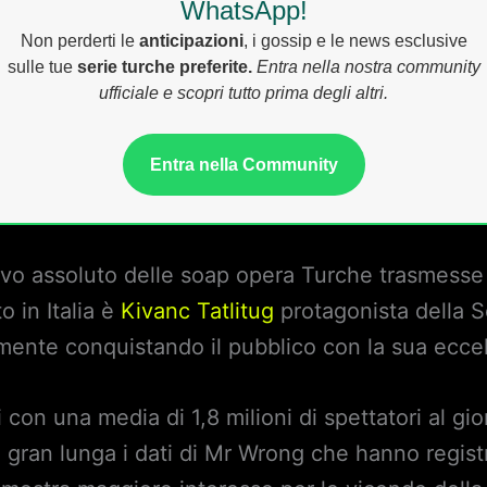
WhatsApp!
Non perderti le
anticipazioni
, i gossip e le news esclusive
sulle tue
serie turche preferite.
Entra nella nostra community
ufficiale e scopri tutto prima degli altri.
Entra nella Community
divo assoluto delle soap opera Turche trasmesse
o in Italia è
Kivanc Tatlitug
protagonista della 
mente conquistando il pubblico con la sua eccel
 con una media di 1,8 milioni di spettatori al gio
di gran lunga i dati di Mr Wrong che hanno regist