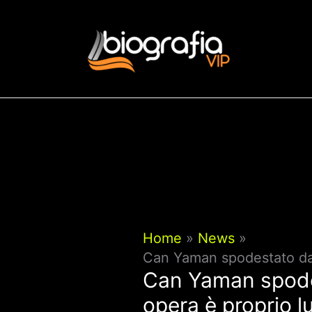
Vai
al
contenuto
Home
News
Can Yaman spodestato da K
Can Yaman spodes
opera è proprio lu