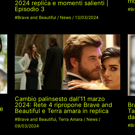
mo
2024 replica e momenti salienti |
Episodio 3
#Br
#Brave and Beautiful
/
News
/
13/03/2024
Cambio palinsesto dall’11 marzo
2024: Rete 4 ripropone Brave and
Br
 e
Beautiful e Terra amara in replica
Ta
d
#Brave and Beautiful
,
Terra Amara
/
News
/
#Br
09/03/2024