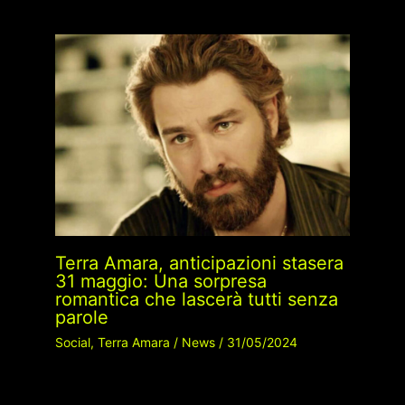
Terra Amara, anticipazioni stasera
31 maggio: Una sorpresa
romantica che lascerà tutti senza
parole
Social
,
Terra Amara
/
News
/
31/05/2024