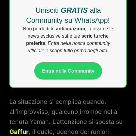
Unisciti
GRATIS
alla
Community su WhatsApp!
Non perderti le
anticipazioni
, i gossip e le
news esclusive sulle tue
serie turche
preferite.
Entra nella nostra community
ufficiale e scopri tutto prima degli altri.
Entra nella Community
La situazione si complica quando,
all’improvviso, qualcuno irrompe nella
tenuta Yaman. L’attenzione si sposta su
Gaffur
, il quale, udendo dei rumori