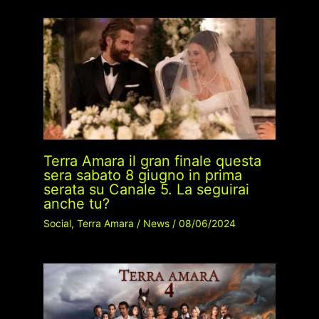
Terra Amara il gran finale questa
sera sabato 8 giugno in prima
serata su Canale 5. La seguirai
anche tu?
Social
,
Terra Amara
/
News
/
08/06/2024