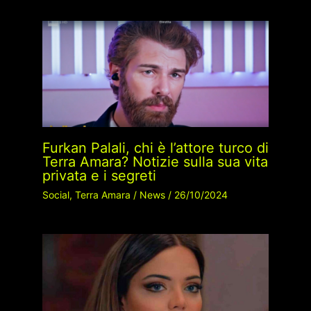
Furkan Palali, chi è l’attore turco di
Terra Amara? Notizie sulla sua vita
privata e i segreti
Social
,
Terra Amara
/
News
/
26/10/2024