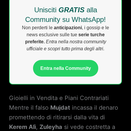
Unisciti
GRATIS
alla
Community su WhatsApp!
Non perderti le
anticipazioni
, i gossip e le
news esclusive sulle tue
serie turche
preferite.
Entra nella nostra community
ufficiale e scopri tutto prima degli altri.
Entra nella Community
Gioielli in Vendita e Piani Contrariati
Mentre il falso
Mujdat
incassa il denaro
promettendo di ritirarsi dalla vita di
Kerem Alì
,
Zuleyha
si vede costretta a