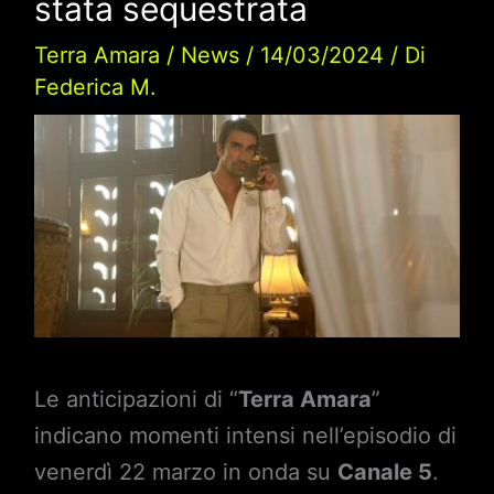
stata sequestrata
Terra Amara
/
News
/
14/03/2024
/ Di
Federica M.
Le anticipazioni di “
Terra Amara
”
indicano momenti intensi nell’episodio di
venerdì 22 marzo in onda su
Canale 5
.