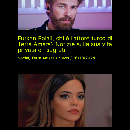
Furkan Palali, chi è l’attore turco di
Terra Amara? Notizie sulla sua vita
privata e i segreti
Social
,
Terra Amara
/
News
/
26/10/2024