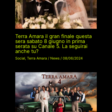
Terra Amara il gran finale questa
sera sabato 8 giugno in prima
serata su Canale 5. La seguirai
anche tu?
Social
,
Terra Amara
/
News
/
08/06/2024